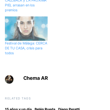
CALLBACK y LA PRÓXIMA
PIEL arrasan en los
premios
Festival de Málaga: CERCA
DE TU CASA, crisis para
todos
Chema AR
RELATED TAGS
,
,
,
15 años y un día
Belén Rueda
Diego Peretti