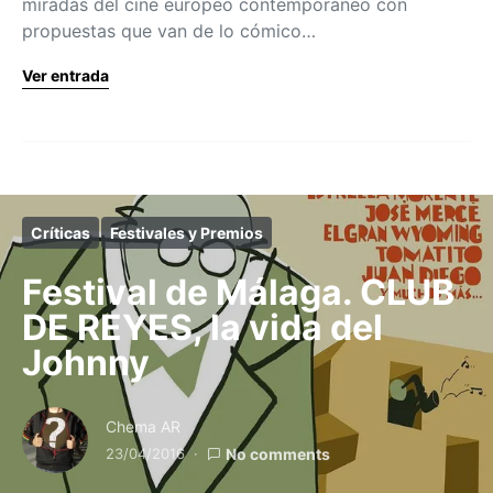
miradas del cine europeo contemporáneo con
propuestas que van de lo cómico…
Ver entrada
Críticas
Festivales y Premios
Festival de Málaga. CLUB
DE REYES, la vida del
Johnny
Chema AR
23/04/2016
No comments