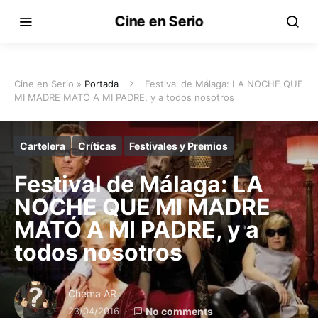
Cine en Serio
Cine en Serio »
Portada
Festival de Málaga: LA NOCHE QUE
MI MADRE MATÓ A MI PADRE, y a todos nosotros
Cartelera
Críticas
Festivales y Premios
Festival de Málaga: LA
NOCHE QUE MI MADRE
MATÓ A MI PADRE, y a
todos nosotros
Chema AR
23/04/2016
No comments