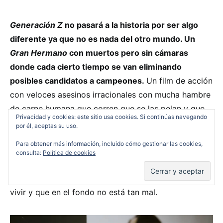
Generación Z
no pasará a la historia por ser algo
diferente ya que no es nada del otro mundo. Un
Gran Hermano
con muertos pero sin cámaras
donde cada cierto tiempo se van eliminando
posibles candidatos a campeones.
Un film de acción
con veloces asesinos irracionales con mucha hambre
de carne humana que corren que se las pelan y que
Privacidad y cookies: este sitio usa cookies. Si continúas navegando
tienen en sus dientes la mayor de sus armas.
por él, aceptas su uso.
Maquillaje y sangre a punta pala que nos salpicará si
Para obtener más información, incluido cómo gestionar las cookies,
nos colocamos en la primera fila. Típicos y tópicos
consulta:
Política de cookies
de andar por casa que al menos entretienen por ser
exponentes de la moderna acción que nos ha tocado
vivir y que en el fondo no está tan mal.