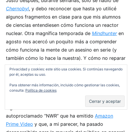
Justo después, durante semanas, solo se habló de
Chernobyl
, y debo reconocer que hasta yo utilicé
algunos fragmentos en clase para que mis alumnos
de ciencias entendiesen cómo funciona un reactor
nuclear. Otra magnífica temporada de
Mindhunter
en
agosto nos acercó un poquito más a comprender
cómo funciona la mente de un asesino en serie (y
también cómo lo hace la nuestra). Y cómo no reparar
en la adaptación en forma de secuela que ha
Privacidad y cookies: este sitio usa cookies. Si continúas navegando
acometido Damon Lindelof con su
Watchmen
, que ha
por él, aceptas su uso.
resultado de lo más estimulante para finiquitar el
Para obtener más información, incluido cómo gestionar las cookies,
consulta:
Política de cookies
panorama audiovisual televisivo del curso 2019. Pero
debo advertiros que entretanto se os ha escapado
algo. La obra más ambiciosa del realizador danés
autoproclamado “NWR” que ha emitido
Amazon
Prime Video
y que, a mi parecer, ha pasado