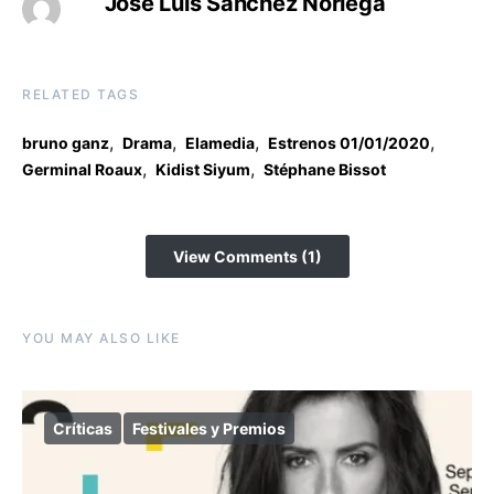
José Luis Sánchez Noriega
RELATED TAGS
,
,
,
,
bruno ganz
Drama
Elamedia
Estrenos 01/01/2020
,
,
Germinal Roaux
Kidist Siyum
Stéphane Bissot
View Comments (1)
YOU MAY ALSO LIKE
Críticas
Festivales y Premios