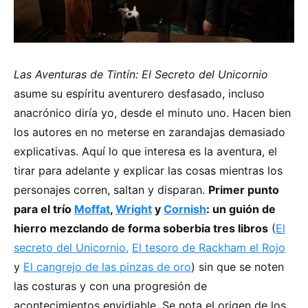
Las Aventuras de Tintín: El Secreto del Unicornio
asume su espíritu aventurero desfasado, incluso
anacrónico diría yo, desde el minuto uno. Hacen bien
los autores en no meterse en zarandajas demasiado
explicativas. Aquí lo que interesa es la aventura, el
tirar para adelante y explicar las cosas mientras los
personajes corren, saltan y disparan.
Primer punto
para el trío
Moffat
,
Wright
y
Cornish
: un guión de
hierro mezclando de forma soberbia tres libros
(
El
secreto del Unicornio,
El tesoro de Rackham el Rojo
y
El cangrejo de las pinzas de oro
) sin que se noten
las costuras y con una progresión de
acontecimientos envidiable. Se nota el origen de los