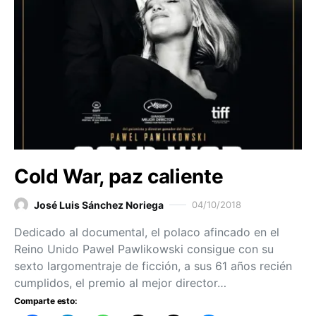
Cold War, paz caliente
José Luis Sánchez Noriega
04/10/2018
Dedicado al documental, el polaco afincado en el
Reino Unido Pawel Pawlikowski consigue con su
sexto largomentraje de ficción, a sus 61 años recién
cumplidos, el premio al mejor director…
Comparte esto: