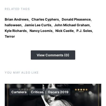
RELATED TAGS
,
,
,
Brian Andrews
Charles Cyphers
Donald Pleasence
,
,
,
halloween
Jamie Lee Curtis
John Michael Graham
,
,
,
,
Kyle Richards
Nancy Loomis
Nick Castle
P.J. Soles
Terror
View Comments (0)
YOU MAY ALSO LIKE
Cartelera
Críticas
Oscars 2019