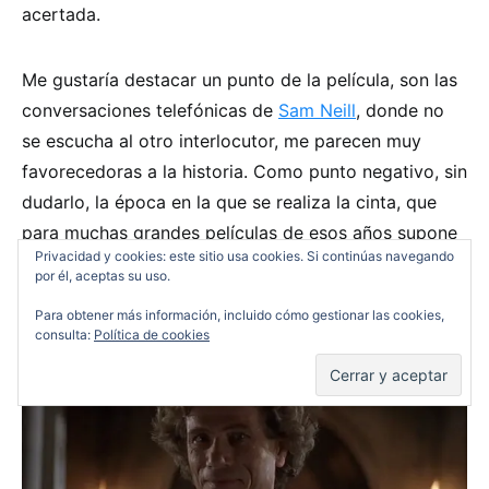
acertada.
Me gustaría destacar un punto de la película, son las
conversaciones telefónicas de
Sam Neill
, donde no
se escucha al otro interlocutor, me parecen muy
favorecedoras a la historia. Como punto negativo, sin
dudarlo, la época en la que se realiza la cinta, que
para muchas grandes películas de esos años supone
Privacidad y cookies: este sitio usa cookies. Si continúas navegando
un reto, ya que estéticamente han envejecido mal, y
por él, aceptas su uso.
en algunos casos, muy mal, aunque en este en
Para obtener más información, incluido cómo gestionar las cookies,
concreto no se sufre demasiado este efecto.
consulta:
Política de cookies