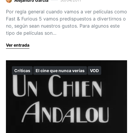
Alejandro García
Por regla general cuando vamos a ver películas como
Fast & Furious 5 vamos predispuestos a divertirnos o
no, según sean nuestros gustos. Para algunos este
tipo de películas son…
Ver entrada
Críticas
El cine que nunca verías
VOD