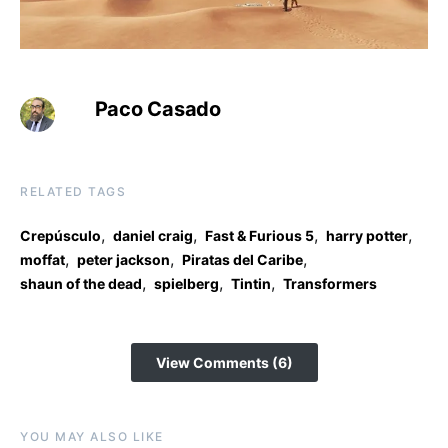
Paco Casado
RELATED TAGS
,
,
,
,
Crepúsculo
daniel craig
Fast & Furious 5
harry potter
,
,
,
moffat
peter jackson
Piratas del Caribe
,
,
,
shaun of the dead
spielberg
Tintin
Transformers
View Comments (6)
YOU MAY ALSO LIKE