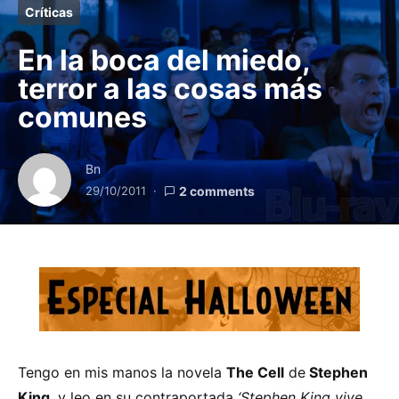
Críticas
En la boca del miedo,
terror a las cosas más
comunes
Bn
29/10/2011
2 comments
Tengo en mis manos la novela
The Cell
de
Stephen
King
, y leo en su contraportada
‘Stephen King vive