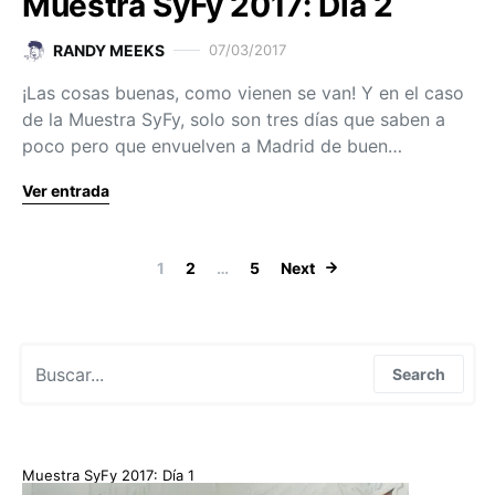
Muestra SyFy 2017: Día 2
RANDY MEEKS
07/03/2017
¡Las cosas buenas, como vienen se van! Y en el caso
de la Muestra SyFy, solo son tres días que saben a
poco pero que envuelven a Madrid de buen…
Ver entrada
Paginación de
1
2
…
5
Next
Search for:
Search
Muestra SyFy 2017: Día 1