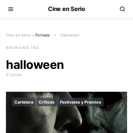
Cine en Serio
Cine en Serio »
Portada
halloween
BROWSING TAG
halloween
21 posts
Cartelera
Críticas
Festivales y Premios