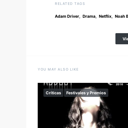
RELATED TAGS
,
,
,
Adam Driver
Drama
Netflix
Noah 
Vi
YOU MAY ALSO LIKE
Críticas
Festivales y Premios