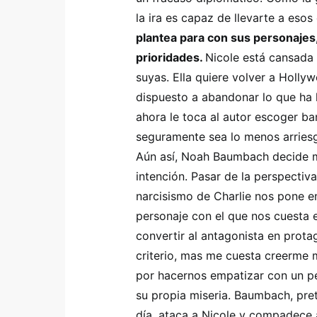
la ira es capaz de llevarte a esos
plantea para con sus personajes, 
prioridades.
Nicole está cansada 
suyas. Ella quiere volver a Holly
dispuesto a abandonar lo que ha l
ahora le toca al autor escoger b
seguramente sea lo menos arriesg
Aún así, Noah Baumbach decide 
intención. Pasar de la perspectiva
narcisismo de Charlie nos pone e
personaje con el que nos cuesta e
convertir al antagonista en prota
criterio, mas me cuesta creerme 
por hacernos empatizar con un p
su propia miseria. Baumbach, pr
día, ataca a Nicole y compadece 