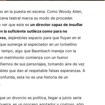
ho en la puesta en escena. Como Woody Allen,
scena teatral marca su
modo de proceder.
 ver que este es
un director capaz de insuflar
n la suficiente sutileza como para no
ores
, dejándoles espacio para que fluyan en el
 que sumerge al espectador en un torbellino
 y tempo, algo que Baumbach maneja con la
 un matrimonio
comienza con un humor
fiernos de sus personajes, tomando aire de vez
les que dan al respetable falsas esperanzas. A
confunda, esta no es una historia de un
.
ue un divorcio es política, llegar a juicio sería
guerra, es un proceso agotador y costoso, sólo