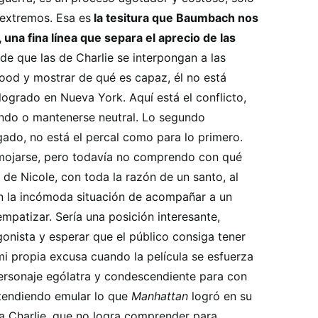
 extremos. Esa es
la tesitura que Baumbach nos
una fina línea que separa el aprecio de las
de que las de Charlie se interpongan a las
wood y mostrar de qué es capaz, él no está
ogrado en Nueva York. Aquí está el conflicto,
ando o mantenerse neutral. Lo segundo
ado, no está el percal como para lo primero.
mojarse, pero todavía no comprendo con qué
 de Nicole, con toda la razón de un santo, al
n la incómoda situación de acompañar a un
mpatizar. Sería una posición interesante,
gonista y esperar que el público consiga tener
mi propia excusa cuando la película se esfuerza
ersonaje ególatra y condescendiente para con
etendiendo emular lo que
Manhattan
logró en su
a Charlie, que no logra comprender para