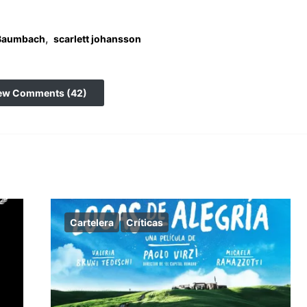
,
Baumbach
scarlett johansson
ew Comments (42)
Cartelera
Críticas