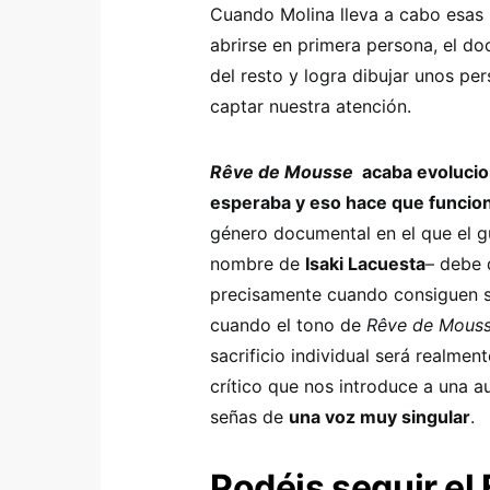
Cuando Molina lleva a cabo esas 
abrirse en primera persona, el do
del resto y logra dibujar unos pe
captar nuestra atención.
Rêve de Mousse
acaba evolucion
esperaba y eso hace que funcio
género documental en el que el g
nombre de
Isaki Lacuesta
– debe 
precisamente cuando consiguen su 
cuando el tono de
Rêve de Mous
sacrificio individual será realmen
crítico que nos introduce a una a
señas de
una voz muy singular
.
Podéis seguir el 