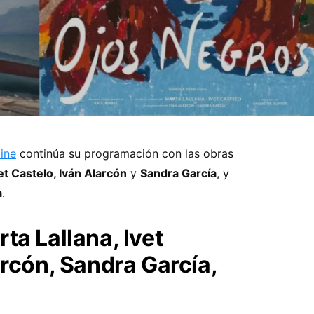
Cine
continúa su programación con las obras
et Castelo, Iván Alarcón
y
Sandra García
, y
a
.
ta Lallana, Ivet
arcón, Sandra García,