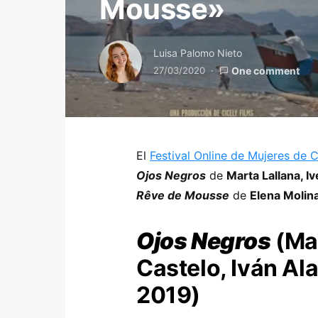
Mousse»
Luisa Palomo Nieto
27/03/2020
One comment
El
Festival Online de Mujeres de 
Ojos Negros
de
Marta Lallana, Iv
Rêve de Mousse
de
Elena Molin
Ojos Negros
(Mar
Castelo, Iván Al
2019)