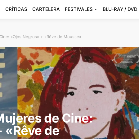
CRÍTICAS
CARTELERA
FESTIVALES
BLU-RAY / DVD
e Cine: «Ojos Negros» + «Rêve de Mousse»
Mujeres de Cine:
+ «Rêve de