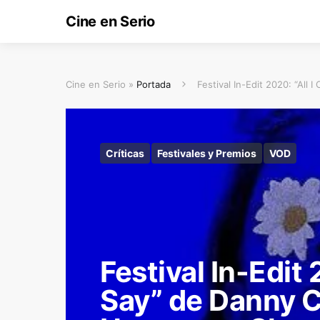
Cine en Serio
Cine en Serio »
Portada
Festival In-Edit 2020: “Al
Críticas
Festivales y Premios
VOD
Festival In-Edit 
Say” de Danny C