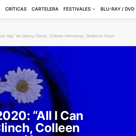
CRÍTICAS
CARTELERA
FESTIVALES
BLU-RAY / DVD
l I Can Say” de Danny Clinch, Colleen Hennessy, Shannon Hoon
2020: “All I Can
linch, Colleen