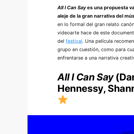
All I Can Say
es una propuesta va
aleje de la gran narrativa del mú
en lo formal del gran relato canón
videoarte hace de este document
del
festival
. Una película recome
grupo en cuestión, como para cua
enfrentarse a una narrativa creati
All I Can Say
​(​D
Hennessy, Shan