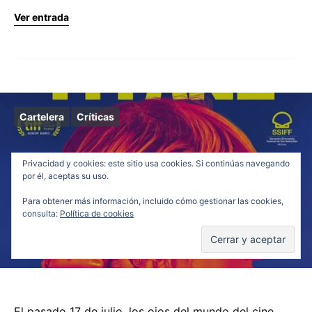
Ver entrada
Cartelera
Críticas
Titane, la nueva carne
Privacidad y cookies: este sitio usa cookies. Si continúas navegando
pierde aceite
por él, aceptas su uso.
Para obtener más información, incluido cómo gestionar las cookies,
consulta:
Política de cookies
Carlos Crespo
08/10/2021
2 comments
El pasado 17 de julio, los ojos del mundo del cine