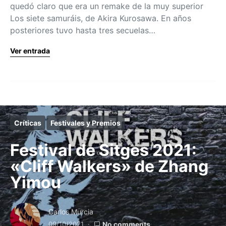
quedó claro que era un remake de la muy superior
Los siete samuráis, de Akira Kurosawa. En años
posteriores tuvo hasta tres secuelas…
Ver entrada
Críticas
Festivales y Premios
Festival de Sitges 2021:
«Cliff Walkers» de Zhang
Yimou
Carlos Murcia
09/10/2021
No comments