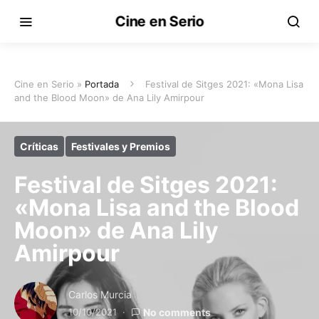
Cine en Serio
Cine en Serio »
Portada
Festival de Sitges 2021: «Mona Lisa
and the Blood Moon» de Ana Lily Amirpour
Críticas
Festivales y Premios
Festival de Sitges 2021:
«Mona Lisa and the Blood
Moon» de Ana Lily
Amirpour
Carlos Murcia
10/10/2021
No comments