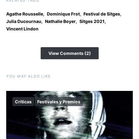
RELATED TAGS
,
,
,
Agathe Rousselle
Dominique Frot
Festival de Sitges
,
,
,
Julia Ducournau
Nathalie Boyer
Sitges 2021
Vincent Lindon
View Comments (2)
YOU MAY ALSO LIKE
Críticas
Festivales y Premios