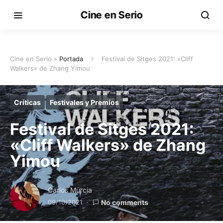
Cine en Serio
Cine en Serio »
Portada
Festival de Sitges 2021: «Cliff
Walkers» de Zhang Yimou
Críticas
Festivales y Premios
Festival de Sitges 2021:
«Cliff Walkers» de Zhang
Yimou
Carlos Murcia
09/10/2021
No comments