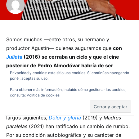
José Luis Sánchez Noriega
08/10/2021
No comments
Somos muchos —entre otros, su hermano y
productor Agustín— quienes auguramos que
con
Julieta
(2016) se cerraba un ciclo y que el cine
posterior de Pedro Almodóvar habría de ser
Privacidad y cookies: este sitio usa cookies. Si continúas navegando
distinto.
Ese título era el número veinte de sus
por él, aceptas su uso.
largometrajes y culminaba treinta años de carrera:
Para obtener más información, incluido cómo gestionar las cookies,
con él, daba la impresión de que el cineasta
consulta:
Política de cookies
manchego ya había dicho todo lo que tenía que
decir. Podíamos habernos equivocado, pero los dos
largos siguientes,
Dolor y gloria
(2019) y
Madres
paralelas
(2021) han ratificado un cambio de rumbo.
Por su condición autobiográfica y su carácter de