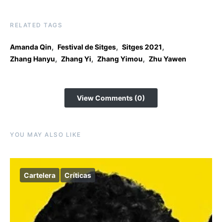
RELATED TAGS
,
,
,
Amanda Qin
Festival de Sitges
Sitges 2021
,
,
,
Zhang Hanyu
Zhang Yi
Zhang Yimou
Zhu Yawen
View Comments (0)
YOU MAY ALSO LIKE
Cartelera
Críticas