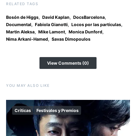
RELATED TAGS
,
,
,
Bosón de Higgs
David Kaplan
DocsBarcelona
,
,
,
Documental
Fabiola Gianotti
Locos por las partículas
,
,
,
Martin Aleksa
Mike Lamont
Monica Dunford
,
Nima Arkani-Hamed
Savas Dimopoulos
View Comments (0)
YOU MAY ALSO LIKE
Críticas
Festivales y Premios