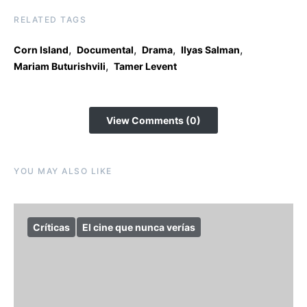
RELATED TAGS
,
,
,
,
Corn Island
Documental
Drama
Ilyas Salman
,
Mariam Buturishvili
Tamer Levent
View Comments (0)
YOU MAY ALSO LIKE
Críticas
El cine que nunca verías