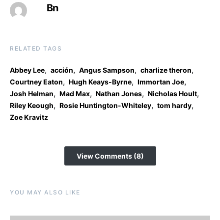
Bn
RELATED TAGS
,
,
,
,
Abbey Lee
acción
Angus Sampson
charlize theron
,
,
,
Courtney Eaton
Hugh Keays-Byrne
Immortan Joe
,
,
,
,
Josh Helman
Mad Max
Nathan Jones
Nicholas Hoult
,
,
,
Riley Keough
Rosie Huntington-Whiteley
tom hardy
Zoe Kravitz
View Comments (8)
YOU MAY ALSO LIKE