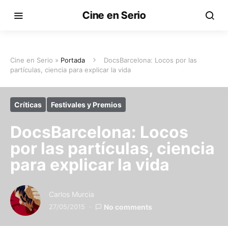
Cine en Serio
Cine en Serio »
Portada
DocsBarcelona: Locos por las
partículas, ciencia para explicar la vida
Críticas
Festivales y Premios
DocsBarcelona: Locos
por las partículas, ciencia
para explicar la vida
Carlos Murcia
27/05/2015
No comments