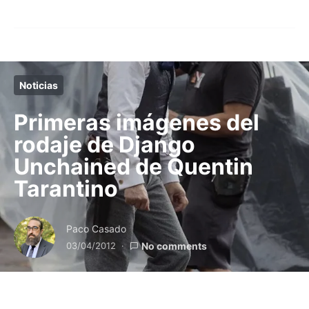
Noticias
Primeras imágenes del
rodaje de Django
Unchained de Quentin
Tarantino
Paco Casado
03/04/2012
No comments