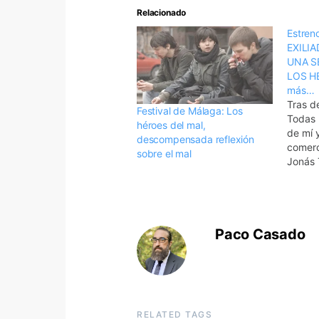
Relacionado
Estren
EXILI
UNA S
LOS H
más…
Tras d
Festival de Málaga: Los
Todas 
héroes del mal,
de mí y
descompensada reflexión
comerc
sobre el mal
Jonás 
huida 
españo
románt
películ
Paco Casado
Málaga
http:/
de-mal
romant
tiempo
Vincen
RELATED TAGS
suert