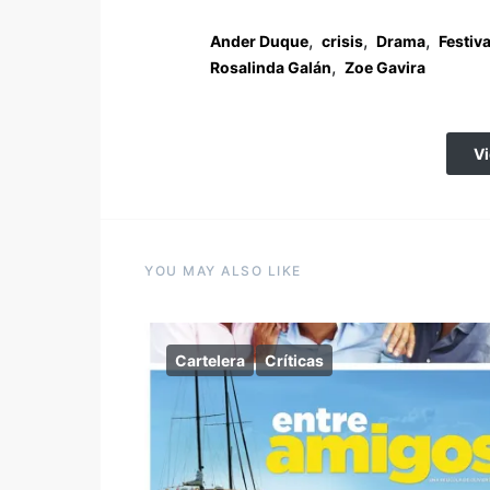
,
,
,
Ander Duque
crisis
Drama
Festiv
,
Rosalinda Galán
Zoe Gavira
V
YOU MAY ALSO LIKE
Cartelera
Críticas