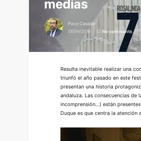
medias
Paco Casado
28/04/2016
No comments
Resulta inevitable realizar una c
triunfó el año pasado en este fest
presentan una historia protagoni
andaluza. Las consecuencias de la
incomprensión…) están presentes.
Duque es que centra la atención 