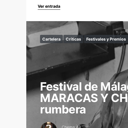
Ver entrada
Cartelera
Críticas
Festivales y Premios
Festival de Mál
MARACAS Y CHI
rumbera
Chema AR