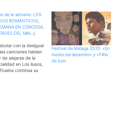
os de la semana: LOS
ADOS ROMÁNTICOS,
EMANA EN CÓRCEGA,
EROES DEL MAL y
ebutar con la desigual
Festival de Málaga 2020: «En
las canciones hablan
medio del laberinto» y «Filho
 de alejarse de la
de boi»
ialidad en Los ilusos,
Trueba continúa su
de los estándares
les con Los exiliados
icos, última y mejor
a vista en Festival de
.
/cineenserio.com/festival-
aga-los-exiliados-
icos-cine-de-otro-
/ ¡Cómo me gusta
t Cassel! ¡Qué
e…