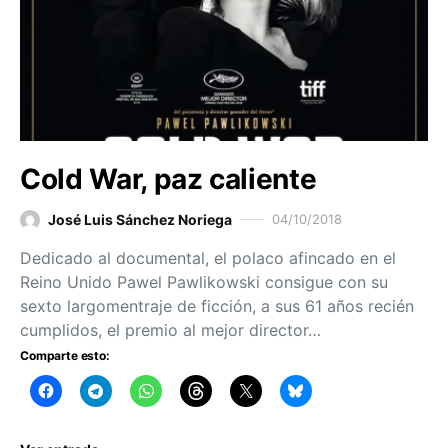
Cold War, paz caliente
José Luis Sánchez Noriega
04/10/2018
Dedicado al documental, el polaco afincado en el
Reino Unido Pawel Pawlikowski consigue con su
sexto largomentraje de ficción, a sus 61 años recién
cumplidos, el premio al mejor director…
Comparte esto: