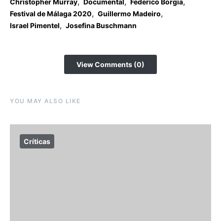
,
,
,
Christopher Murray
Documental
Federico Borgia
,
,
Festival de Málaga 2020
Guillermo Madeiro
,
Israel Pimentel
Josefina Buschmann
View Comments (0)
YOU MAY ALSO LIKE
Críticas