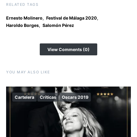
RELATED TAGS
,
,
Ernesto Molinero
Festival de Málaga 2020
,
Haroldo Borges
Salomón Pérez
View Comments (0)
YOU MAY ALSO LIKE
Cartelera
Críticas
Oscars 2019