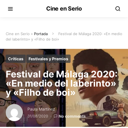
Cine en Serio
Cine en Serio »
Portada
Festival de Málaga 2020: «En medio
del laberinto» y «Filho de boi»
Críticas
Festivales y Premios
Festival de Málaga 2020:
«En medio del laberinto»
y «Filho de boi»
Paula Martínez
31/08/2020
No comments