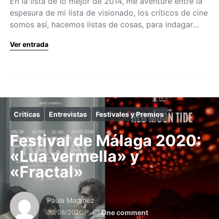
En la lista de lo mejor de 2014, me aventuré entre la
espesura de mi lista de visionado, los críticos de cine
somos así, hacemos listas de cosas, para indagar…
Ver entrada
Críticas
Entrevistas
Festivales y Premios
Festival de Málaga 2020:
«Lua vermella» y
«Fractal»
Paula Martínez
30/08/2020
One comment