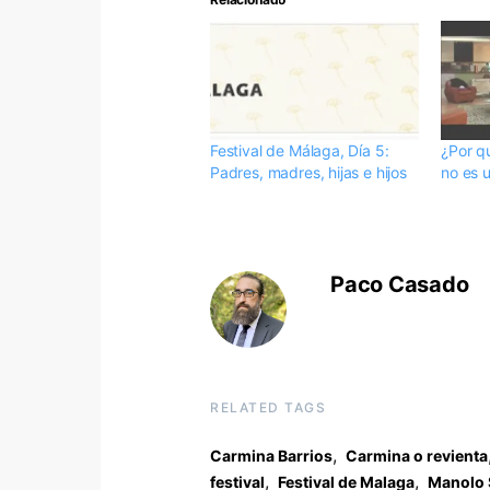
Festival de Málaga, Día 5:
¿Por q
Padres, madres, hijas e hijos
no es 
Paco Casado
RELATED TAGS
,
Carmina Barrios
Carmina o revienta
,
,
festival
Festival de Malaga
Manolo 