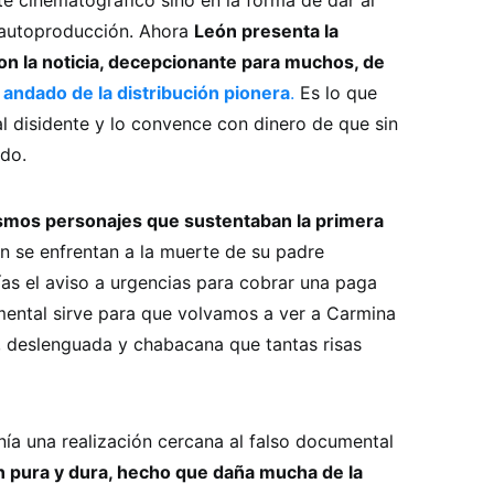
e cinematográfico sino en la forma de dar al
 autoproducción. Ahora
León presenta la
con la noticia, decepcionante para muchos, de
 andado de la distribución pionera
.
Es lo que
l disidente y lo convence con dinero de que sin
do.
smos personajes que sustentaban la primera
n se enfrentan a la muerte de su padre
as el aviso a urgencias para cobrar una paga
mental sirve para que volvamos a ver a Carmina
, deslenguada y chabacana que tantas risas
nía una realización cercana al falso documental
ón pura y dura, hecho que daña mucha de la