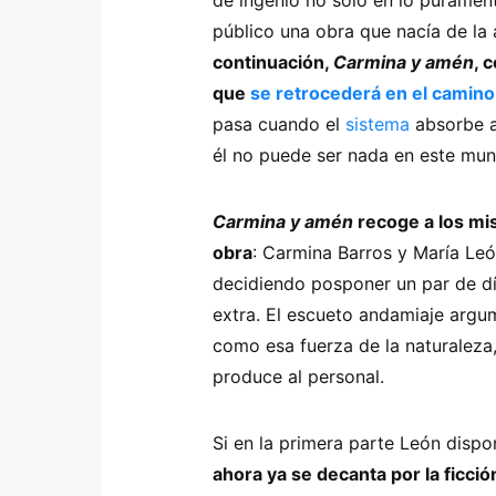
de ingenio no sólo en lo púrament
público una obra que nacía de la
continuación,
Carmina y amén
, 
que
se retrocederá en el camino
pasa cuando el
sistema
absorbe a
él no puede ser nada en este mun
Carmina y amén
recoge a los mi
obra
: Carmina Barros y María Leó
decidiendo posponer un par de dí
extra. El escueto andamiaje argu
como esa fuerza de la naturaleza
produce al personal.
Si en la primera parte León dispo
ahora ya se decanta por la ficci