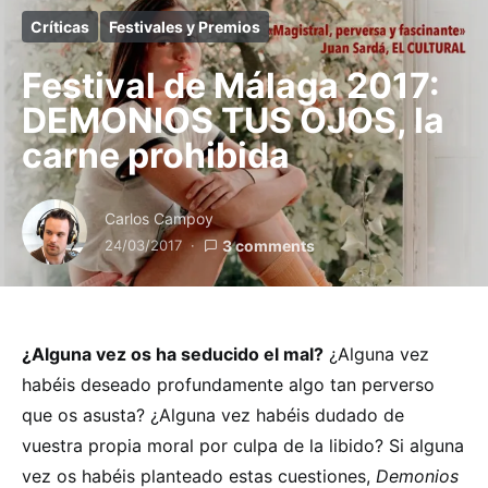
Críticas
Festivales y Premios
Festival de Málaga 2017:
DEMONIOS TUS OJOS, la
carne prohibida
Carlos Campoy
24/03/2017
3 comments
¿Alguna vez os ha seducido el mal?
¿Alguna vez
habéis deseado profundamente algo tan perverso
que os asusta? ¿Alguna vez habéis dudado de
vuestra propia moral por culpa de la libido? Si alguna
vez os habéis planteado estas cuestiones,
Demonios