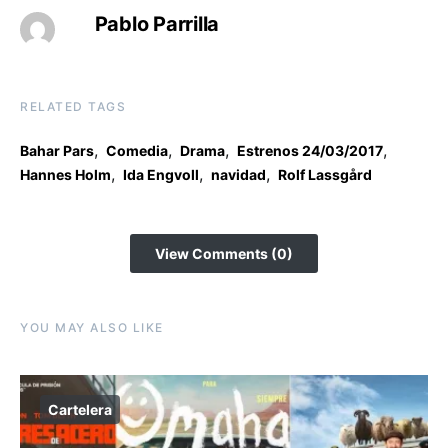
Pablo Parrilla
RELATED TAGS
,
,
,
,
Bahar Pars
Comedia
Drama
Estrenos 24/03/2017
,
,
,
Hannes Holm
Ida Engvoll
navidad
Rolf Lassgård
View Comments (0)
YOU MAY ALSO LIKE
Cartelera