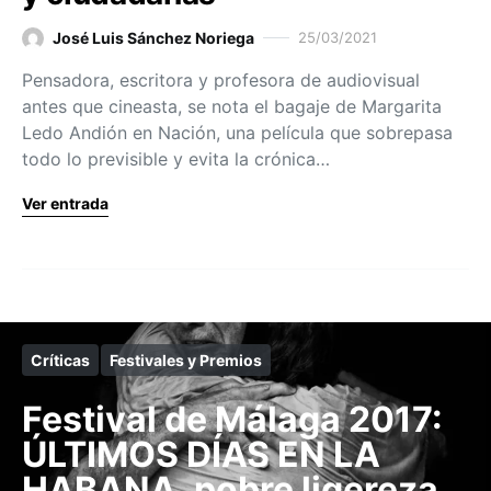
José Luis Sánchez Noriega
25/03/2021
Pensadora, escritora y profesora de audiovisual
antes que cineasta, se nota el bagaje de Margarita
Ledo Andión en Nación, una película que sobrepasa
todo lo previsible y evita la crónica…
Ver entrada
Críticas
Festivales y Premios
Festival de Málaga 2017:
ÚLTIMOS DÍAS EN LA
HABANA, pobre ligereza