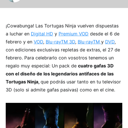
¡Cowabunga! Las Tortugas Ninja vuelven dispuestas
a luchar en
Digital HD
y
Premium VOD
desde el 6 de
febrero y en
VOD
,
Blu-rayTM 3D
,
Blu-rayTM
y
DVD
,
con ediciones exclusivas repletas de extras, el 27 de
febrero. Para celebrarlo con vosotros tenemos un
regalo muy especial: Un pack de
cuatro gafas 3D
con el diseño de los legendarios antifaces de las
Tortugas Ninja,
que podrás usar tanto en tu televisor
3D (solo si admite gafas pasivas) como en el cine.