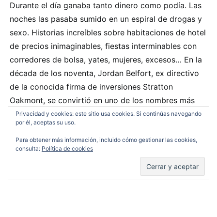
Durante el día ganaba tanto dinero como podía. Las
noches las pasaba sumido en un espiral de drogas y
sexo. Historias increíbles sobre habitaciones de hotel
de precios inimaginables, fiestas interminables con
corredores de bolsa, yates, mujeres, excesos… En la
década de los noventa, Jordan Belfort, ex directivo
de la
conocida firma de inversiones Stratton
Oakmont, se convirtió en uno de los nombres más
infames de las finanzas estadounidenses. Ahora, en
Privacidad y cookies: este sitio usa cookies. Si continúas navegando
por él, aceptas su uso.
esta sorprendente y divertida autobiografía, Belfort
Para obtener más información, incluido cómo gestionar las cookies,
narra una historia de codicia, poder y excesos que
consulta:
Política de cookies
nadie podría inventar: La suya.