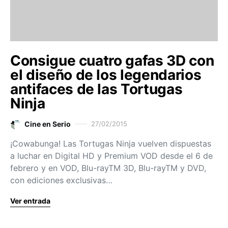
Consigue cuatro gafas 3D con
el diseño de los legendarios
antifaces de las Tortugas
Ninja
Cine en Serio
27/02/2015
¡Cowabunga! Las Tortugas Ninja vuelven dispuestas
a luchar en Digital HD y Premium VOD desde el 6 de
febrero y en VOD, Blu-rayTM 3D, Blu-rayTM y DVD,
con ediciones exclusivas…
Ver entrada