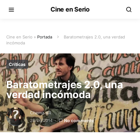
Cine en Serio
Cine en Serio »
Portada
Baratometrajes 2.0, una verdad
incómoda
Críticas
Baratometrajes 2.0, una
verdad incómoda
Chema AR
28/06/2014
No comments