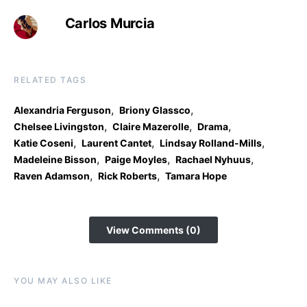
Carlos Murcia
RELATED TAGS
,
,
Alexandria Ferguson
Briony Glassco
,
,
,
Chelsee Livingston
Claire Mazerolle
Drama
,
,
,
Katie Coseni
Laurent Cantet
Lindsay Rolland-Mills
,
,
,
Madeleine Bisson
Paige Moyles
Rachael Nyhuus
,
,
Raven Adamson
Rick Roberts
Tamara Hope
View Comments (0)
YOU MAY ALSO LIKE