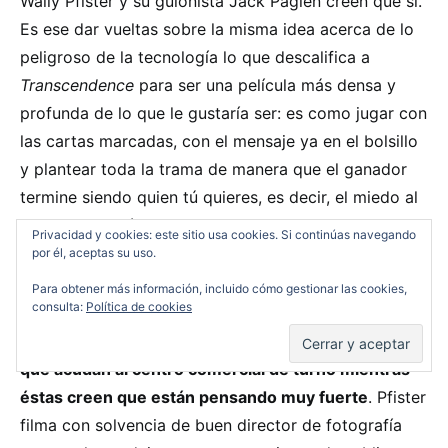
Wally Pfister y su guionista Jack Paglen creen que sí.
Es ese dar vueltas sobre la misma idea acerca de lo
peligroso de la tecnología lo que descalifica a
Transcendence
para ser una película más densa y
profunda de lo que le gustaría ser: es como jugar con
las cartas marcadas, con el mensaje ya en el bolsillo
y plantear toda la trama de manera que el ganador
termine siendo quien tú quieres, es decir, el miedo al
avance tecnológico.
Privacidad y cookies: este sitio usa cookies. Si continúas navegando
por él, aceptas su uso.
Más allá del equivocado y superficial enfoque
Para obtener más información, incluido cómo gestionar las cookies,
consulta:
Política de cookies
filosófico,
Transcendence
funciona eficazmente
como curioso intento de entretener a las masas
que acudan al centro comercial de turno mientras
éstas creen que están pensando muy fuerte
. Pfister
filma con solvencia de buen director de fotografía