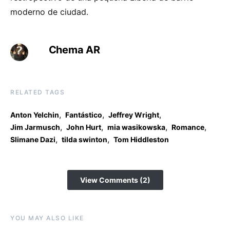
moderno de ciudad.
Chema AR
RELATED TAGS
,
,
,
Anton Yelchin
Fantástico
Jeffrey Wright
,
,
,
,
Jim Jarmusch
John Hurt
mia wasikowska
Romance
,
,
Slimane Dazi
tilda swinton
Tom Hiddleston
View Comments (2)
YOU MAY ALSO LIKE