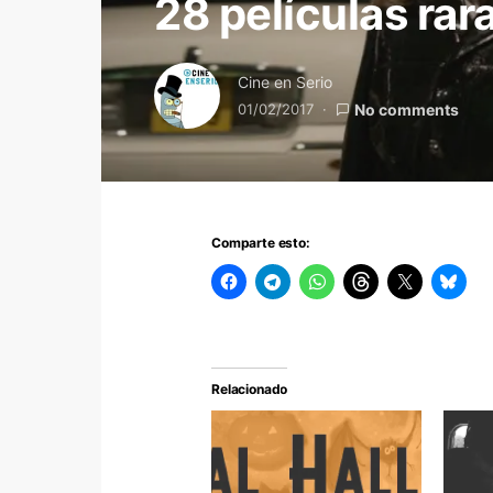
28 películas rar
Cine en Serio
01/02/2017
No comments
Comparte esto:
Relacionado