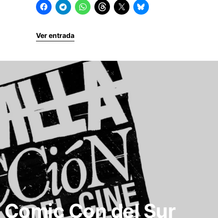
Ver entrada
la Comic Con del Sur