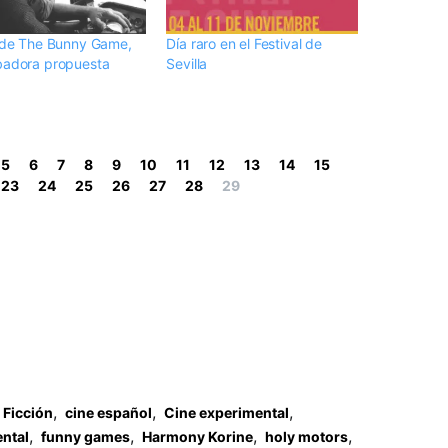
r de The Bunny Game,
Día raro en el Festival de
badora propuesta
Sevilla
5
6
7
8
9
10
11
12
13
14
15
23
24
25
26
27
28
29
,
,
,
 Ficción
cine español
Cine experimental
,
,
,
,
ntal
funny games
Harmony Korine
holy motors