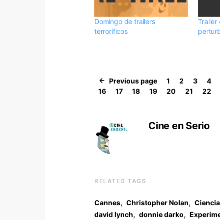
Domingo de trailers
Traile
terroríficos
pertur
Previous page
1
2
3
4
16
17
18
19
20
21
22
Cine en Serio
RELATED TAGS
,
,
Cannes
Christopher Nolan
Ciencia
,
,
david lynch
donnie darko
Experime