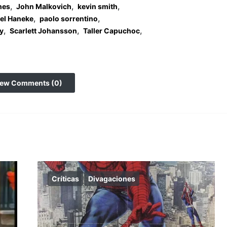
,
,
,
hes
John Malkovich
kevin smith
,
,
el Haneke
paolo sorrentino
,
,
,
ly
Scarlett Johansson
Taller Capuchoc
iew Comments (0)
Críticas
Divagaciones