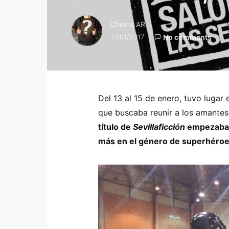
Chema AR
17/01/2017
No comments
Del 13 al 15 de enero, tuvo luga
que buscaba reunir a los amantes 
título de
Sevillaficción
empezaba a
más en el género de superhéro