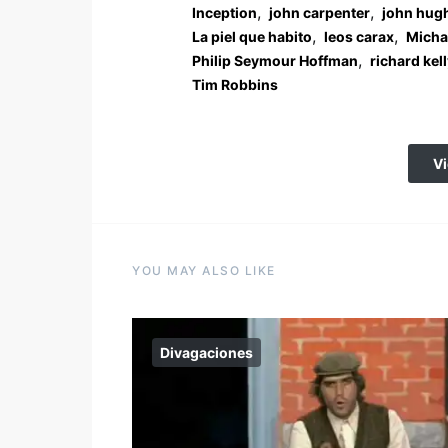
,
,
Inception
john carpenter
john hug
,
,
La piel que habito
leos carax
Micha
,
Philip Seymour Hoffman
richard kel
Tim Robbins
V
YOU MAY ALSO LIKE
Divagaciones