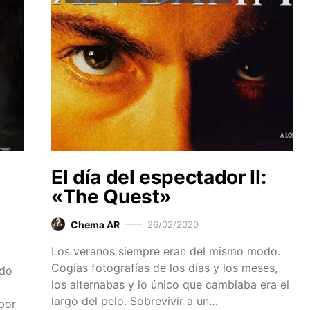
El día del espectador II:
«The Quest»
Chema AR
26/02/2020
Los veranos siempre eran del mismo modo.
Cogías fotografías de los días y los meses,
ido
los alternabas y lo único que cambiaba era el
largo del pelo. Sobrevivir a un…
por