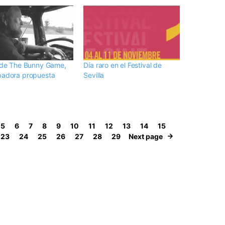
r de The Bunny Game,
Día raro en el Festival de
badora propuesta
Sevilla
5
6
7
8
9
10
11
12
13
14
15
23
24
25
26
27
28
29
Next page