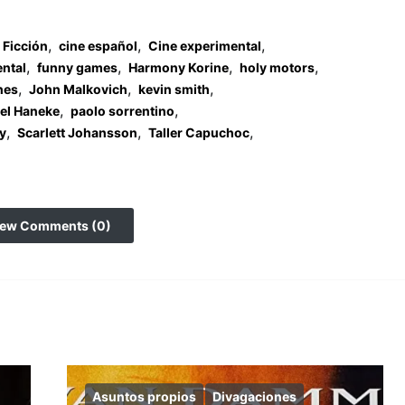
,
,
,
 Ficción
cine español
Cine experimental
,
,
,
,
ntal
funny games
Harmony Korine
holy motors
,
,
,
hes
John Malkovich
kevin smith
,
,
el Haneke
paolo sorrentino
,
,
,
ly
Scarlett Johansson
Taller Capuchoc
iew Comments (0)
Asuntos propios
Divagaciones