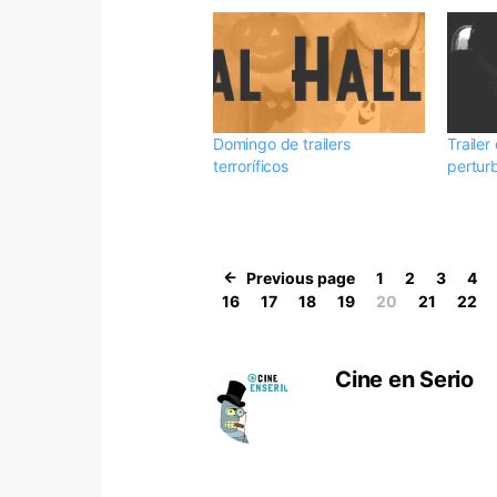
Domingo de trailers
Traile
terroríficos
pertur
Previous page
1
2
3
4
16
17
18
19
20
21
22
Cine en Serio