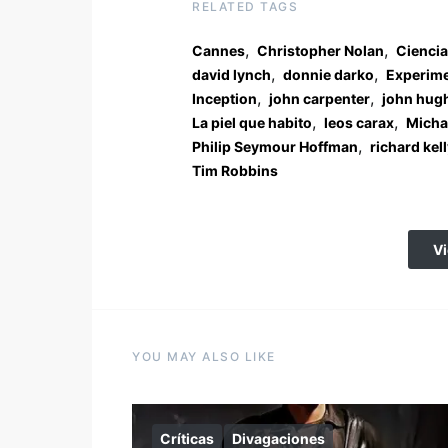
RELATED TAGS
,
,
Cannes
Christopher Nolan
Ciencia
,
,
david lynch
donnie darko
Experime
,
,
Inception
john carpenter
john hug
,
,
La piel que habito
leos carax
Micha
,
Philip Seymour Hoffman
richard kel
Tim Robbins
V
YOU MAY ALSO LIKE
Críticas
Divagaciones