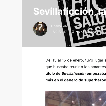
Sevillaficción, 
Chema AR
17/01/2017
No comments
Del 13 al 15 de enero, tuvo luga
que buscaba reunir a los amantes 
título de
Sevillaficción
empezaba a
más en el género de superhéro