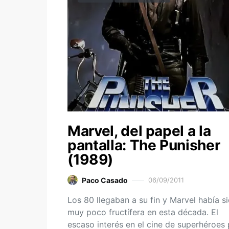
Marvel, del papel a la
pantalla: The Punisher
(1989)
Paco Casado
06/09/2011
Los 80 llegaban a su fin y Marvel había s
muy poco fructífera en esta década. El
escaso interés en el cine de superhéroes 