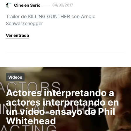
Cine en Serio
04/09/2017
Trailer de KILLING GUNTHER con Arnold
Schwarzenegger
Ver entrada
Vídeos
Actores interpretando a
actores interpretando en
un vídeo-ensayo de Phil
Whitehead