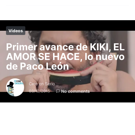
Vídeos
Primer avance de KIKI, EL
AMOR SE HACE, lo nuevo
de Paco León
Cine en Serio
03/12/2015
No comments