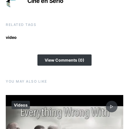
Cine en Serio
RELATED TAGS
video
View Comments (0)
YOU MAY ALSO LIKE
Vídeos