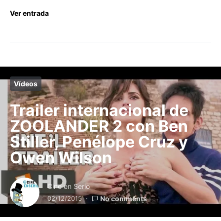
Ver entrada
Vídeos
Trailer internacional de
ZOOLANDER 2 con Ben
Stiller, Penélope Cruz y
Owen Wilson
Cine en Serio
02/12/2015
No comments