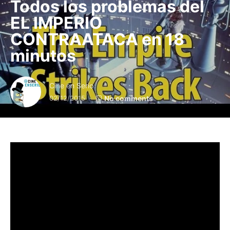
Todos los problemas del
EL IMPERIO
CONTRAATACA en 18
minutos
Cine en Serio
02/12/2015
No comments