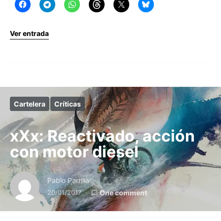
Ver entrada
Cartelera
Críticas
xXx: Reactivado, acción
con motor diesel
Pablo Parrilla
20/01/2017
One comment