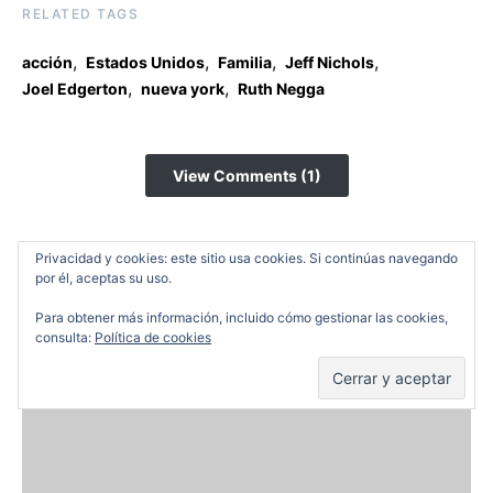
RELATED TAGS
,
,
,
,
acción
Estados Unidos
Familia
Jeff Nichols
,
,
Joel Edgerton
nueva york
Ruth Negga
View Comments (1)
YOU MAY ALSO LIKE
Privacidad y cookies: este sitio usa cookies. Si continúas navegando
por él, aceptas su uso.
Para obtener más información, incluido cómo gestionar las cookies,
consulta:
Política de cookies
Críticas