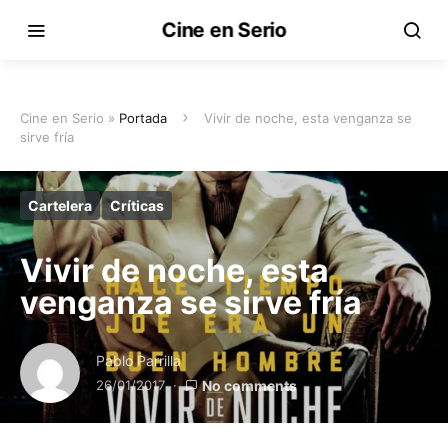
Cine en Serio
Cine en Serio »
Portada
Vivir de noche, esta venganza se
sirve fría
Cartelera
Críticas
Vivir de noche, esta
venganza se sirve fría
Pablo Parrilla
26/01/2017
No comments