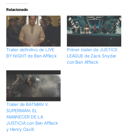
Relacionado
Trailer definitivo de LIVE
Primer trailer de JUSTICE
BY NIGHT de Ben Affleck
LEAGUE de Zack Snyder
con Ben Affleck
Trailer de BATMAN V.
SUPERMAN: EL
AMANECER DE LA
JUSTICIA con Ben Affleck
y Henry Cavill