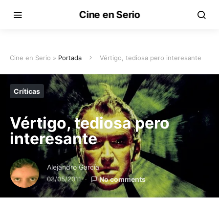
Cine en Serio
Cine en Serio »
Portada
Vértigo, tediosa pero interesante
Críticas
Vértigo, tediosa pero
interesante
Alejandro García
03/05/2011
No comments