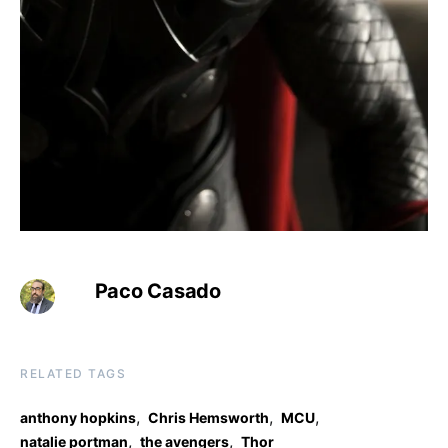
Paco Casado
RELATED TAGS
,
,
,
anthony hopkins
Chris Hemsworth
MCU
,
,
natalie portman
the avengers
Thor