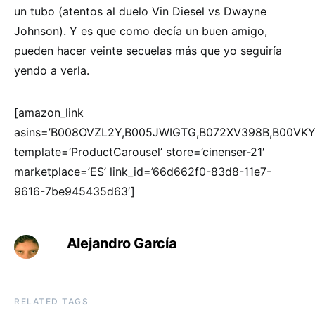
un tubo (atentos al duelo Vin Diesel vs Dwayne
Johnson). Y es que como decía un buen amigo,
pueden hacer veinte secuelas más que yo seguiría
yendo a verla.
[amazon_link
asins=’B008OVZL2Y,B005JWIGTG,B072XV398B,B00VK
template=’ProductCarousel’ store=’cinenser-21′
marketplace=’ES’ link_id=’66d662f0-83d8-11e7-
9616-7be945435d63′]
Alejandro García
RELATED TAGS