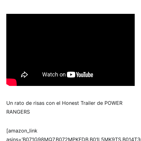
Un rato de risas con el Honest Trailer de POWER
RANGERS
[amazon_link
asins=’B071G98MQ7,B072MPKFDB,B01L5MK9TS,B014T3