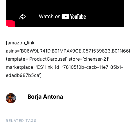
[amazon_link
asins=’B06W9LR41D,B01MPXX9GE,0571539823,B01N66
template=’ProductCarousel’ store=’cinenser-21′
marketplace=’ES’ link_id=’78105f0b-cacb-11e7-85b1-
edadb987b5ca’]
Borja Antona
RELATED TAGS