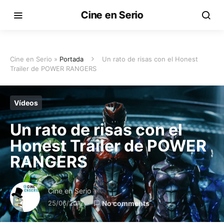
Cine en Serio
Cine en Serio »
Portada
Un rato de risas con el Honest
Trailer de POWER RANGERS
Vídeos
Un rato de risas con el
Honest Trailer de POWER
RANGERS
Cine en Serio
25/06/2017
No comments