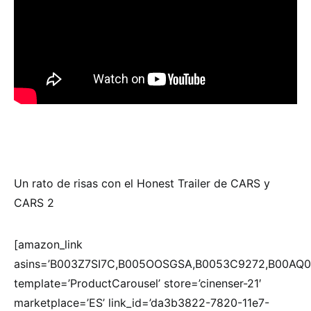
Un rato de risas con el Honest Trailer de CARS y
CARS 2
[amazon_link
asins=’B003Z7SI7C,B005OOSGSA,B0053C9272,B00AQ
template=’ProductCarousel’ store=’cinenser-21′
marketplace=’ES’ link_id=’da3b3822-7820-11e7-