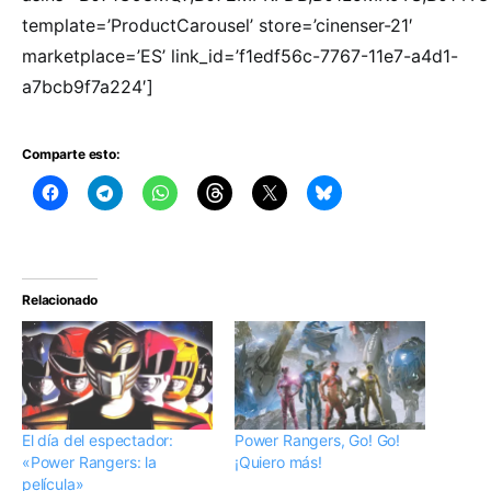
template=’ProductCarousel’ store=’cinenser-21′
marketplace=’ES’ link_id=’f1edf56c-7767-11e7-a4d1-
a7bcb9f7a224′]
Comparte esto:
Relacionado
El día del espectador:
Power Rangers, Go! Go!
«Power Rangers: la
¡Quiero más!
película»