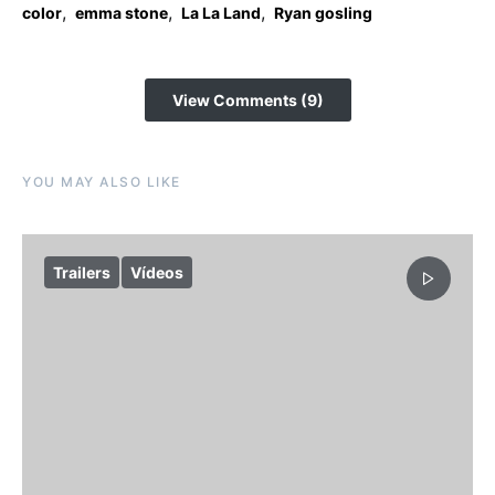
,
,
,
color
emma stone
La La Land
Ryan gosling
View Comments (9)
YOU MAY ALSO LIKE
Trailers
Vídeos