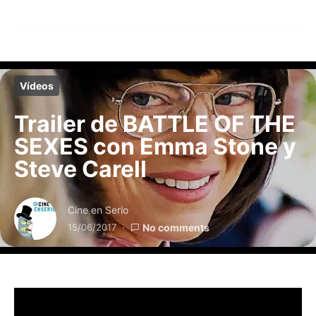
Vídeos
Trailer de BATTLE OF THE
SEXES con Emma Stone y
Steve Carell
Cine en Serio
15/06/2017
No comments