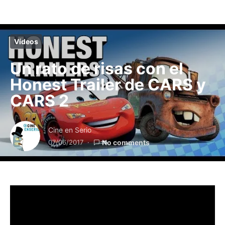
Vídeos
Un rato de risas con el
Honest Trailer de CARS y
CARS 2
Cine en Serio
07/06/2017
No comments