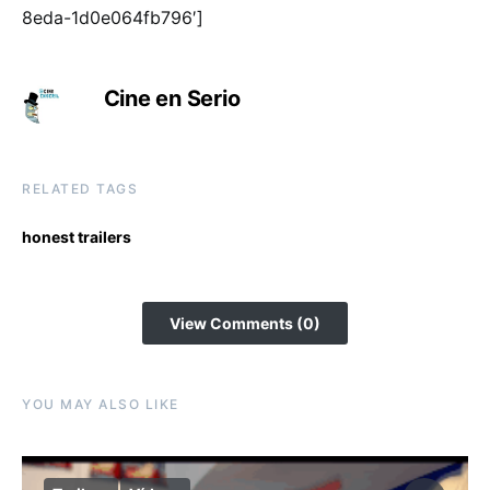
8eda-1d0e064fb796′]
Cine en Serio
RELATED TAGS
honest trailers
View Comments (0)
YOU MAY ALSO LIKE