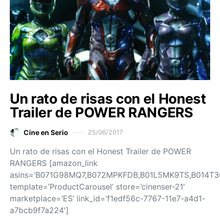
Un rato de risas con el Honest
Trailer de POWER RANGERS
Cine en Serio
25/06/2017
Un rato de risas con el Honest Trailer de POWER
RANGERS [amazon_link
asins=’B071G98MQ7,B072MPKFDB,B01L5MK9TS,B014T3
template=’ProductCarousel’ store=’cinenser-21′
marketplace=’ES’ link_id=’f1edf56c-7767-11e7-a4d1-
a7bcb9f7a224′]