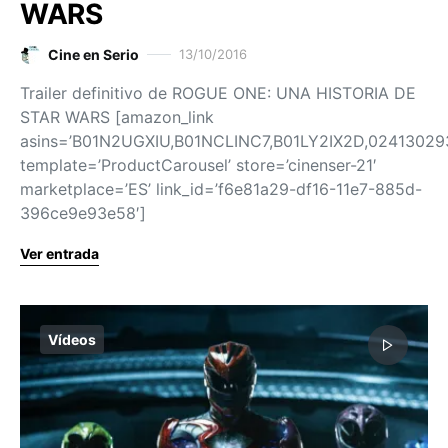
WARS
Cine en Serio
13/10/2016
Trailer definitivo de ROGUE ONE: UNA HISTORIA DE
STAR WARS [amazon_link
asins=’B01N2UGXIU,B01NCLINC7,B01LY2IX2D,02413029
template=’ProductCarousel’ store=’cinenser-21′
marketplace=’ES’ link_id=’f6e81a29-df16-11e7-885d-
396ce9e93e58′]
Ver entrada
Vídeos