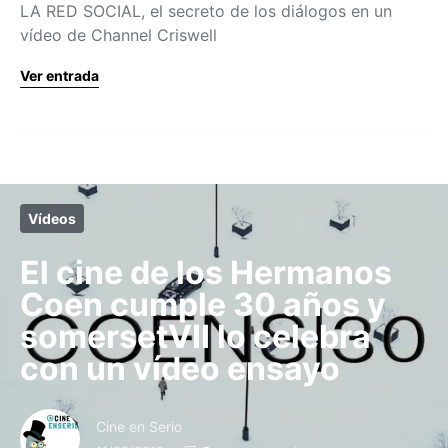
LA RED SOCIAL, el secreto de los diálogos en un
vídeo de Channel Criswell
Ver entrada
Vídeos
El cine de los Hermanos
Coen cumple 30 años y
somersetVII lo celebra
con un vídeo ensayo
Cine en Serio