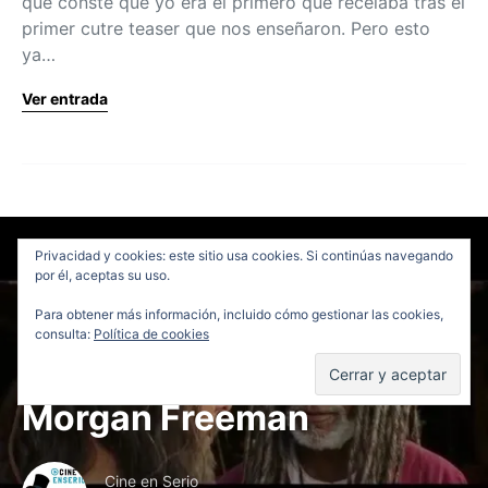
que conste que yo era el primero que recelaba tras el
primer cutre teaser que nos enseñaron. Pero esto
ya…
Ver entrada
Trailers
Privacidad y cookies: este sitio usa cookies. Si continúas navegando
por él, aceptas su uso.
Primer trailer de BEN-HUR
Para obtener más información, incluido cómo gestionar las cookies,
consulta:
Política de cookies
de Timur Bekmambetov
con Jack Huston y
Morgan Freeman
Cine en Serio