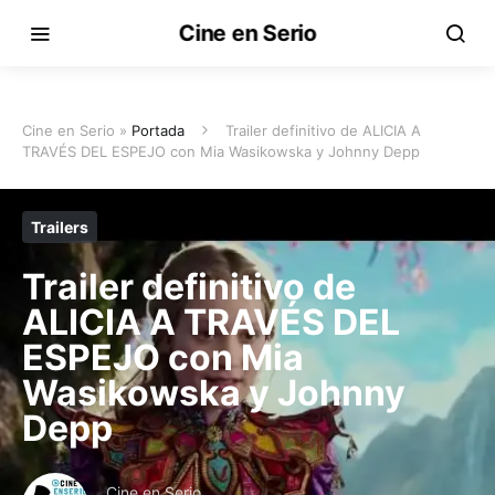
Cine en Serio
Cine en Serio »
Portada
Trailer definitivo de ALICIA A
TRAVÉS DEL ESPEJO con Mia Wasikowska y Johnny Depp
Trailers
Trailer definitivo de
ALICIA A TRAVÉS DEL
ESPEJO con Mia
Wasikowska y Johnny
Depp
Cine en Serio