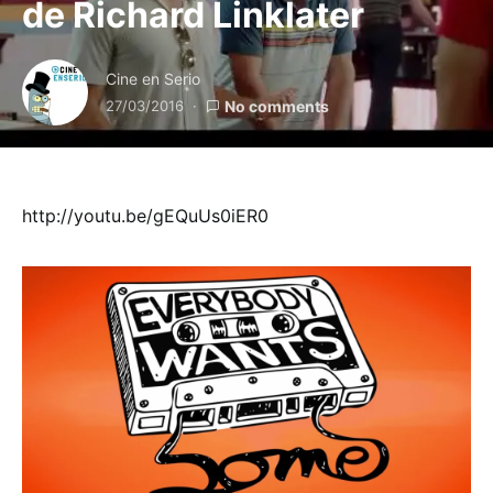
de Richard Linklater
Cine en Serio
27/03/2016
No comments
http://youtu.be/gEQuUs0iER0