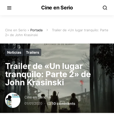
Cine en Serio
Cine en Serio »
Portada
Trailer de «Un lugar tranquilo: Parte
2» de John Krasinski
Noticias
Trailers
Trailer de «Un lugar
tranquilo: Parte 2» de
John Krasinski
Cine en Serio
01/01/2020
10 comments