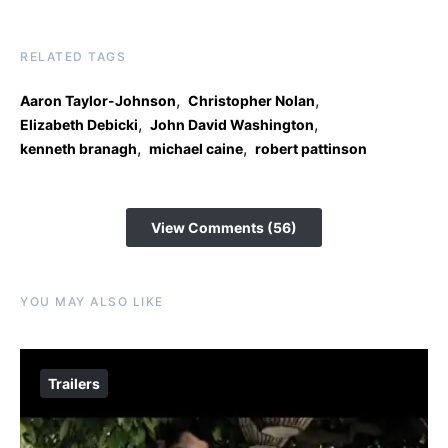
RELATED TAGS
,
,
Aaron Taylor-Johnson
Christopher Nolan
,
,
Elizabeth Debicki
John David Washington
,
,
kenneth branagh
michael caine
robert pattinson
View Comments (56)
YOU MAY ALSO LIKE
Trailers