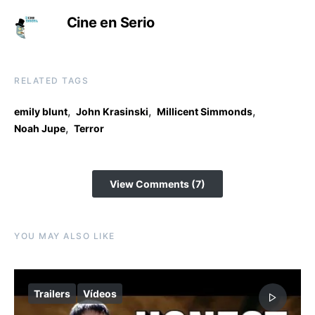
Cine en Serio
RELATED TAGS
,
,
,
emily blunt
John Krasinski
Millicent Simmonds
,
Noah Jupe
Terror
View Comments (7)
YOU MAY ALSO LIKE
Trailers
Vídeos