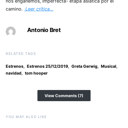
nos engañemos, imperfecta- etapa asiática por el
camino.
Leer crítica…
Antonio Bret
RELATED TAGS
,
,
,
,
Estrenos
Estrenos 25/12/2019
Greta Gerwig
Musical
,
navidad
tom hooper
View Comments (7)
YOU MAY ALSO LIKE