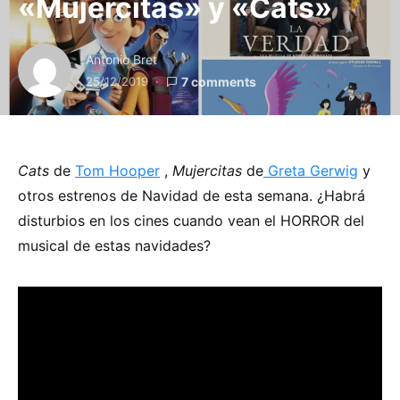
«Mujercitas» y «Cats»
Antonio Bret
25/12/2019
7 comments
Cats
de
Tom Hooper
,
Mujercitas
de
Greta Gerwig
y
otros estrenos de Navidad de esta semana. ¿Habrá
disturbios en los cines cuando vean el HORROR del
musical de estas navidades?