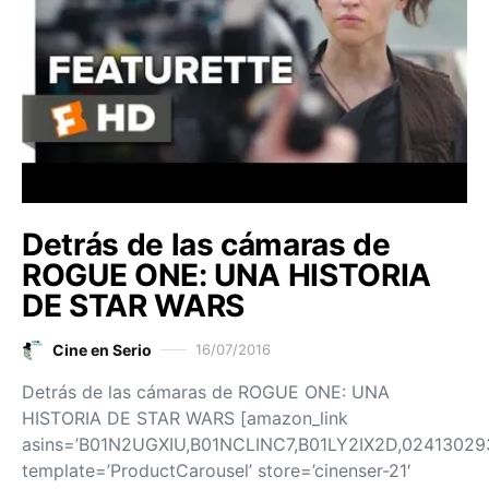
Detrás de las cámaras de
ROGUE ONE: UNA HISTORIA
DE STAR WARS
Cine en Serio
16/07/2016
Detrás de las cámaras de ROGUE ONE: UNA
HISTORIA DE STAR WARS [amazon_link
asins=’B01N2UGXIU,B01NCLINC7,B01LY2IX2D,02413029
template=’ProductCarousel’ store=’cinenser-21′