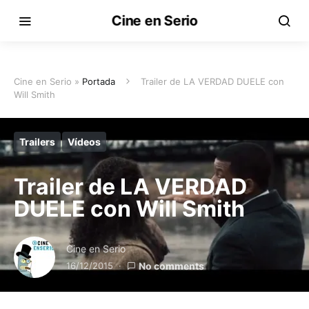
Cine en Serio
Cine en Serio »
Portada
Trailer de LA VERDAD DUELE con
Will Smith
Trailers
Vídeos
Trailer de LA VERDAD
DUELE con Will Smith
Cine en Serio
16/12/2015
No comments