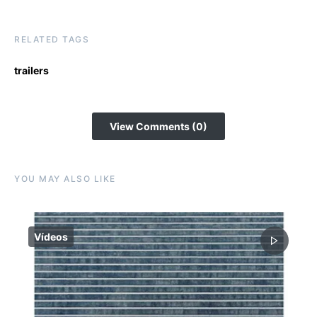
RELATED TAGS
trailers
View Comments (0)
YOU MAY ALSO LIKE
Vídeos