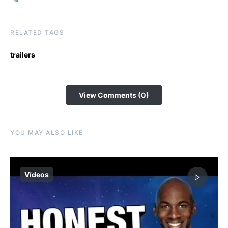
RELATED TAGS
trailers
View Comments (0)
YOU MAY ALSO LIKE
Vídeos