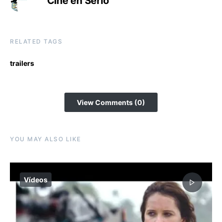
Cine en Serio
RELATED TAGS
trailers
View Comments (0)
YOU MAY ALSO LIKE
Vídeos