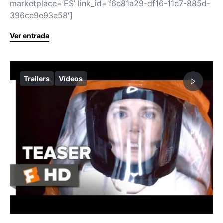
marketplace=’ES’ link_id=’f6e81a29-df16-11e7-885d-
396ce9e93e58′]
Ver entrada
Trailers
Vídeos