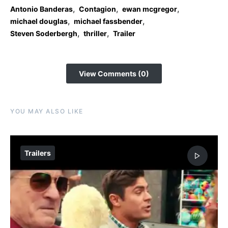
,
,
,
Antonio Banderas
Contagion
ewan mcgregor
,
,
michael douglas
michael fassbender
,
,
Steven Soderbergh
thriller
Trailer
View Comments (0)
YOU MAY ALSO LIKE
Trailers