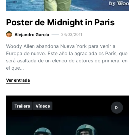
Poster de Midnight in Paris
Alejandro García
24/03/2011
Woody Allen abandona Nueva York para venir a
Europa de nuevo. Este año la agraciada es París, que
será asaltada de un elenco de actores de primera, en
el que…
Ver entrada
Trailers
Vídeos