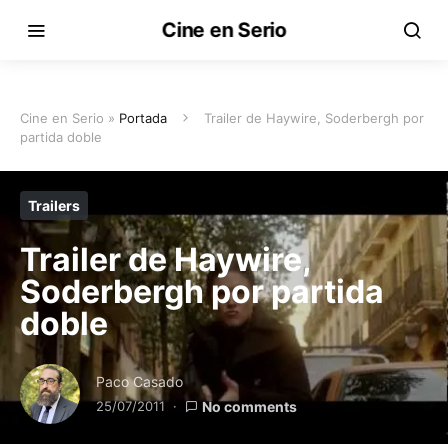
Cine en Serio
Cine en Serio »
Portada
Trailer de Haywire, Soderbergh por
partida doble
Trailers
Trailer de Haywire,
Soderbergh por partida
doble
Paco Casado
25/07/2011
No comments