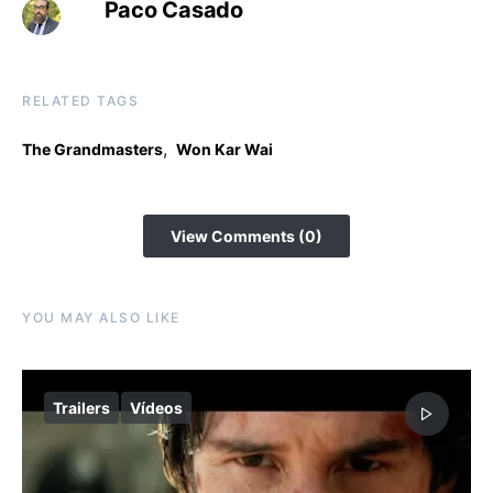
Paco Casado
RELATED TAGS
,
The Grandmasters
Won Kar Wai
View Comments (0)
YOU MAY ALSO LIKE
Trailers
Vídeos