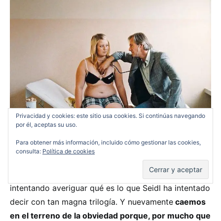
Privacidad y cookies: este sitio usa cookies. Si continúas navegando
por él, aceptas su uso.
Para obtener más información, incluido cómo gestionar las cookies,
Lo más triste de todo es que este tipo de cine es el
consulta:
Política de cookies
que aleja al público general de cierto cine
intelectual
mientras la masa
culta
aprieta mucho los ojos
intentando averiguar qué es lo que Seidl ha intentado
decir con tan magna trilogía. Y nuevamente
caemos
en el terreno de la obviedad porque, por mucho que