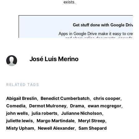
José Luis Merino
RELATED TAGS
,
,
,
Abigail Breslin
Benedict Cumberbatch
chris cooper
,
,
,
,
Comedia
Dermot Mulroney
Drama
ewan mcgregor
,
,
,
john wells
julia roberts
Julianne Nicholson
,
,
,
juliette lewis
Margo Martindale
Meryl Streep
,
,
Misty Upham
Newell Alexander
Sam Shepard