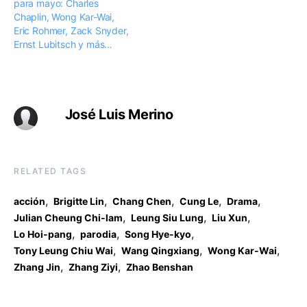
para mayo: Charles
Chaplin, Wong Kar-Wai,
Eric Rohmer, Zack Snyder,
Ernst Lubitsch y más…
José Luis Merino
RELATED TAGS
,
,
,
,
,
acción
Brigitte Lin
Chang Chen
Cung Le
Drama
,
,
,
Julian Cheung Chi-lam
Leung Siu Lung
Liu Xun
,
,
,
Lo Hoi-pang
parodia
Song Hye-kyo
,
,
,
Tony Leung Chiu Wai
Wang Qingxiang
Wong Kar-Wai
,
,
Zhang Jin
Zhang Ziyi
Zhao Benshan