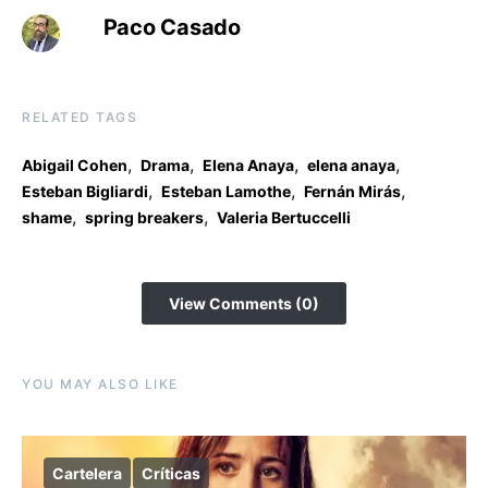
Paco Casado
RELATED TAGS
,
,
,
,
Abigail Cohen
Drama
Elena Anaya
elena anaya
,
,
,
Esteban Bigliardi
Esteban Lamothe
Fernán Mirás
,
,
shame
spring breakers
Valeria Bertuccelli
View Comments (0)
YOU MAY ALSO LIKE
Cartelera
Críticas