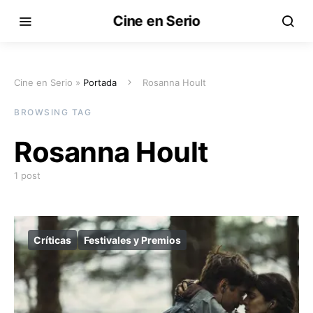
Cine en Serio
Cine en Serio »
Portada
Rosanna Hoult
BROWSING TAG
Rosanna Hoult
1 post
Críticas
Festivales y Premios