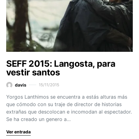
SEFF 2015: Langosta, para
vestir santos
davis
15/11/2015
Yorgos Lanthimos se encuentra a estás alturas más
que cómodo con su traje de director de historias
extrañas que descolocan e incomodan al espectador.
Se ha creado un genero a…
Ver entrada