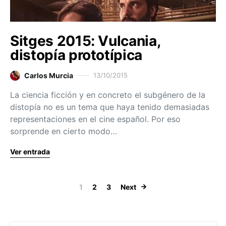
Sitges 2015: Vulcania,
distopía prototípica
Carlos Murcia
13/10/2015
La ciencia ficción y en concreto el subgénero de la
distopía no es un tema que haya tenido demasiadas
representaciones en el cine español. Por eso
sorprende en cierto modo…
Ver entrada
Paginación de
1
2
3
Next