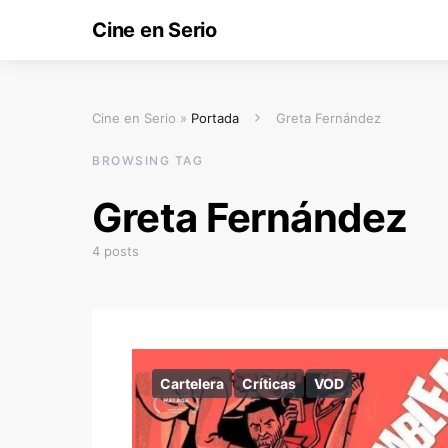
Cine en Serio
Cine en Serio »
Portada
Greta Fernández
BROWSING TAG
Greta Fernández
4 posts
Cartelera
Críticas
VOD