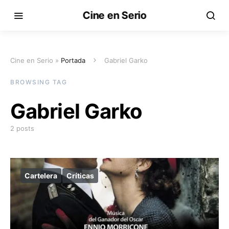
Cine en Serio
Cine en Serio »
Portada
Gabriel Garko
BROWSING TAG
Gabriel Garko
2 posts
Cartelera
Críticas