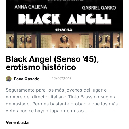
Black Angel (Senso ’45),
erotismo histórico
Paco Casado
22/07/2016
Seguramente para los más jóvenes del lugar el
nombre del director italiano Tinto Brass no sugiera
demasiado. Pero es bastante probable que los más
veteranos se hayan topado con sus…
Ver entrada