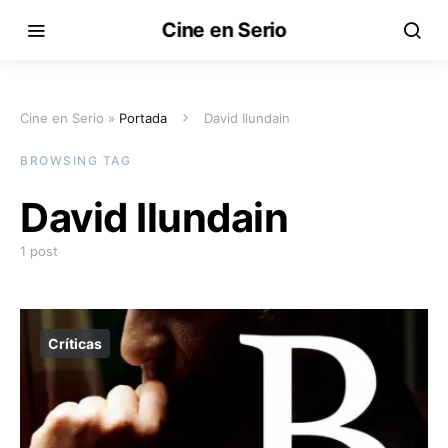
Cine en Serio
Cine en Serio »
Portada
David Ilundain
BROWSING TAG
David Ilundain
1 post
Críticas