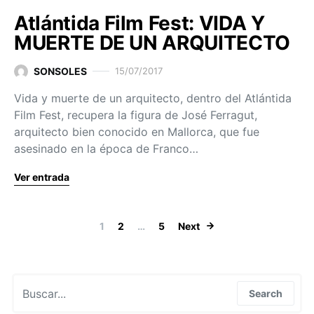
Atlántida Film Fest: VIDA Y
MUERTE DE UN ARQUITECTO
SONSOLES
15/07/2017
Vida y muerte de un arquitecto, dentro del Atlántida
Film Fest, recupera la figura de José Ferragut,
arquitecto bien conocido en Mallorca, que fue
asesinado en la época de Franco…
Ver entrada
Paginación de
1
2
…
5
Next
Search for:
Search