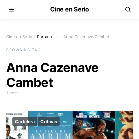
Cine en Serio
Cine en Serio »
Portada
Anna Cazenave Cambet
BROWSING TAG
Anna Cazenave
Cambet
1 post
Cartelera
Críticas