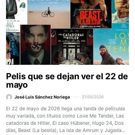
Pelis que se dejan ver el 22 de
mayo
José Luis Sánchez Noriega
21/05/2026
El 22 de mayo de 2026 llega una tanda de películas
muy variada, con títulos como Love Me Tender, Las
catadoras de Hitler, El caso Hübener, Hugo 24, Dos
días, Beast (La bestia), La isla de Amrum y Jugada…