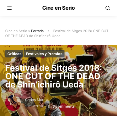
Cine en Serio
Cine en Serio »
Portada
Festival de Sitges 2018: ONE CUT
OF THE DEAD de Shin’ichirô Ueda
Críticas
Festivales y Premios
Festival de Sitges 2018:
ONE CUT OF THE DEAD
de Shin’ichirô Ueda
Carlos Murcia
10/10/2018
3 comments