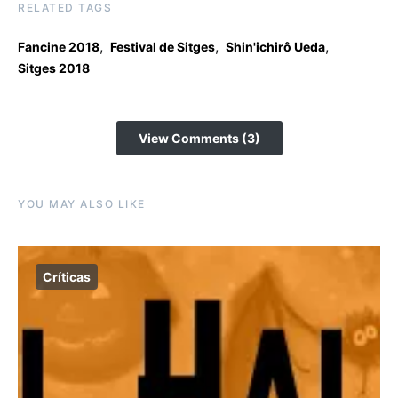
RELATED TAGS
,
,
,
Fancine 2018
Festival de Sitges
Shin'ichirô Ueda
Sitges 2018
View Comments (3)
YOU MAY ALSO LIKE
Críticas