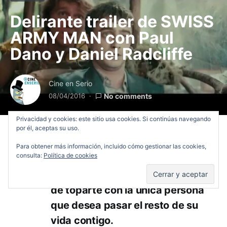
Delirante trailer de SWISS
ARMY MAN con Paul
Dano y Daniel Radcliffe
Cine en Serio
08/04/2016
No comments
Privacidad y cookies: este sitio usa cookies. Si continúas navegando
por él, aceptas su uso.
Para obtener más información, incluido cómo gestionar las cookies,
consulta:
Política de cookies
Hay 7 mil millones de personas en
el planeta. Puedes tener la suerte
de toparte con la única persona
que desea pasar el resto de su
vida contigo.