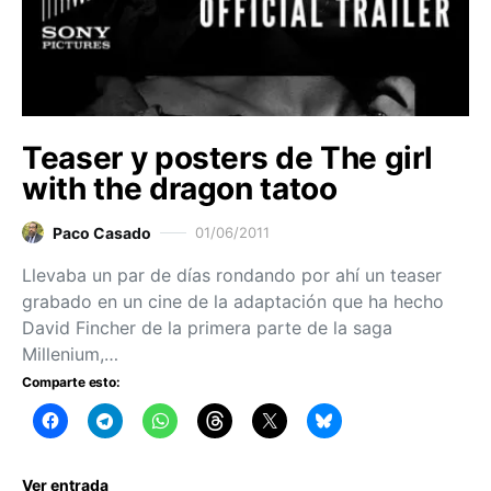
Teaser y posters de The girl
with the dragon tatoo
Paco Casado
01/06/2011
Llevaba un par de días rondando por ahí un teaser
grabado en un cine de la adaptación que ha hecho
David Fincher de la primera parte de la saga
Millenium,…
Comparte esto:
Ver entrada