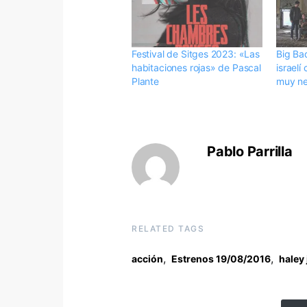
Festival de Sitges 2023: «Las
Big Ba
habitaciones rojas» de Pascal
israel
Plante
muy n
Pablo Parrilla
RELATED TAGS
,
,
acción
Estrenos 19/08/2016
haley