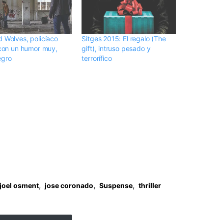
d Wolves, policíaco
Sitges 2015: El regalo (The
í con un humor muy,
gift), intruso pesado y
egro
terrorífico
,
,
,
 joel osment
jose coronado
Suspense
thriller