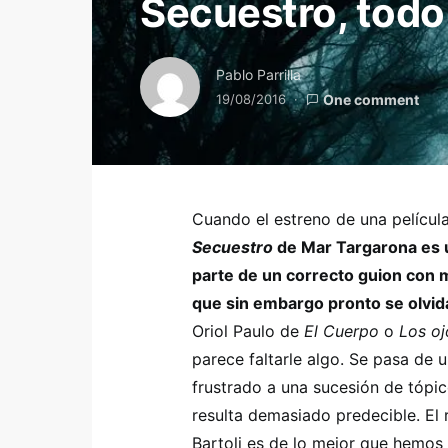
Secuestro, todo 
Pablo Parrilla
19/08/2016
One comment
Cuando el estreno de una película
Secuestro
de Mar Targarona es un
parte de un correcto guion con m
que sin embargo pronto se olvid
Oriol Paulo de
El Cuerpo
o
Los oj
parece faltarle algo. Se pasa de 
frustrado a una sucesión de tópi
resulta demasiado predecible. El 
Bartoli es de lo mejor que hemos v