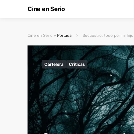
Cine en Serio
Cine en Serio »
Portada
Secuestro, todo por mi hijo
Cartelera
Críticas