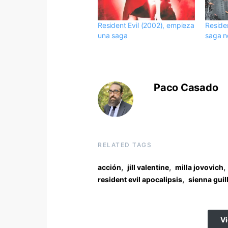
Resident Evil (2002), empieza
Residen
una saga
saga n
Paco Casado
RELATED TAGS
,
,
,
acción
jill valentine
milla jovovich
,
resident evil apocalipsis
sienna guil
V