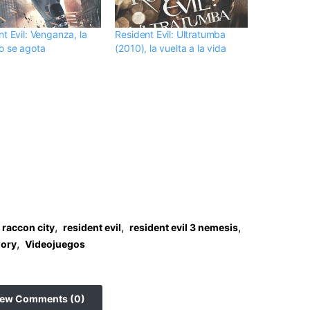
t Evil: Venganza, la
Resident Evil: Ultratumba
o se agota
(2010), la vuelta a la vida
,
,
,
raccon city
resident evil
resident evil 3 nemesis
,
lory
Videojuegos
iew Comments (0)