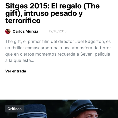
Sitges 2015: El regalo (The
gift), intruso pesado y
terrorífico
Carlos Murcia
12/10/2015
The gift, el primer film del director Joel Edgerton, es
un thriller enmascarado bajo una atmosfera de terror
que en ciertos momentos recuerda a Seven, película
a la que está…
Ver entrada
Críticas