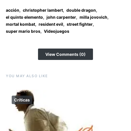
,
,
,
acción
christopher lambert
double dragon
,
,
,
el quinto elemento
john carpenter
milla jovovich
,
,
,
mortal kombat
resident evil
street fighter
,
super mario bros
Videojuegos
View Comments (0)
YOU MAY ALSO LIKE
Críticas