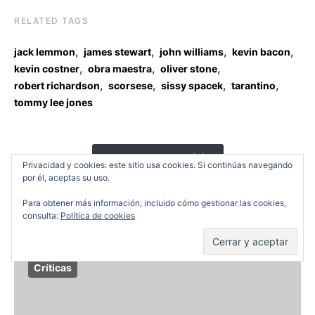
RELATED TAGS
,
,
,
,
jack lemmon
james stewart
john williams
kevin bacon
,
,
,
kevin costner
obra maestra
oliver stone
,
,
,
,
robert richardson
scorsese
sissy spacek
tarantino
tommy lee jones
View Comments (3)
Privacidad y cookies: este sitio usa cookies. Si continúas navegando
por él, aceptas su uso.
Para obtener más información, incluido cómo gestionar las cookies,
YOU MAY ALSO LIKE
consulta:
Política de cookies
Críticas