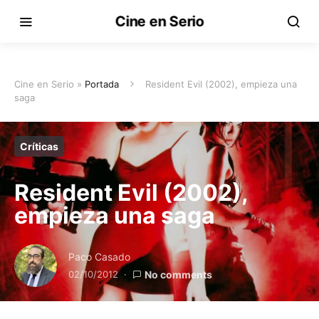
Cine en Serio
Cine en Serio »
Portada
Resident Evil (2002), empieza una
saga
Críticas
Resident Evil (2002),
empieza una saga
Paco Casado
02/10/2012
No comments