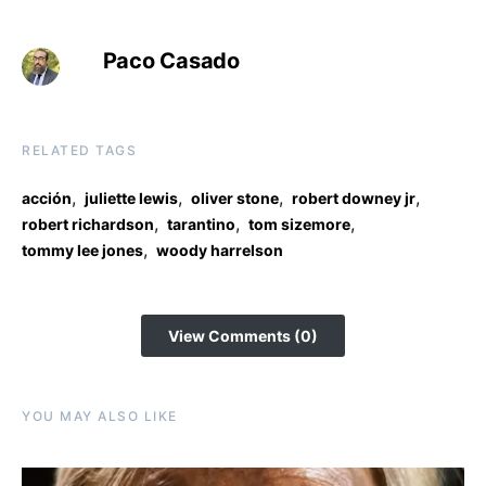
Paco Casado
RELATED TAGS
,
,
,
,
acción
juliette lewis
oliver stone
robert downey jr
,
,
,
robert richardson
tarantino
tom sizemore
,
tommy lee jones
woody harrelson
View Comments (0)
YOU MAY ALSO LIKE