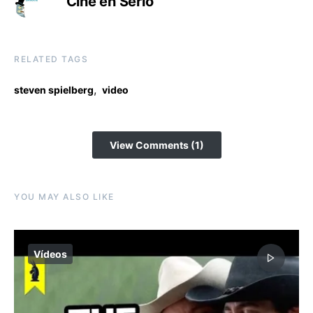
Cine en Serio
RELATED TAGS
,
steven spielberg
video
View Comments (1)
YOU MAY ALSO LIKE
Vídeos