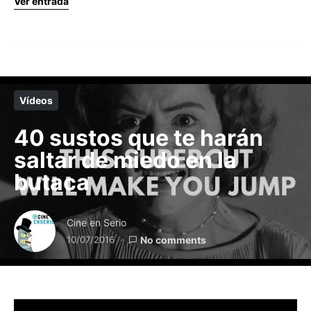
Ver entrada
Vídeos
40 sustos que te harán
saltar de miedo en la
butaca
Cine en Serio
10/07/2016
No comments