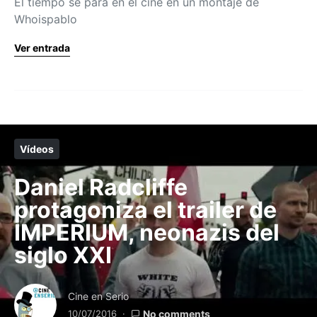
El tiempo se para en el cine en un montaje de
Whoispablo
Ver entrada
Vídeos
Daniel Radcliffe
protagoniza el trailer de
IMPERIUM, neonazis del
siglo XXI
Cine en Serio
10/07/2016
No comments