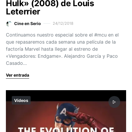
Hulk» (2008) de Louis
Leterrier
Cine en Serio
24/12/2018
Continuamos nuestro especial sobre el #mcu en el
que repasaremos cada semana una película de la
factoría Marvel hasta llegar al estreno de
«Vengadores: Endgame». Alejandro García y Paco
Casado…
Ver entrada
Vídeos