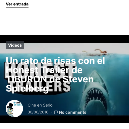
Ver entrada
Vídeos
Un rato de risas con el
Honest Trailer de
TIBURÓN de Steven
Spielberg
Cine en Serio
30/06/2016
No comments