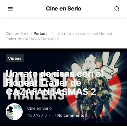
Cine en Serio
Cine en Serio »
Portada
Un rato de risas con el Honest
Trailer de CAZAFANTASMAS 2
Vídeos
Un rato de risas con el
Honest Trailer de
CAZAFANTASMAS 2
Cine en Serio
13/07/2016
No comments