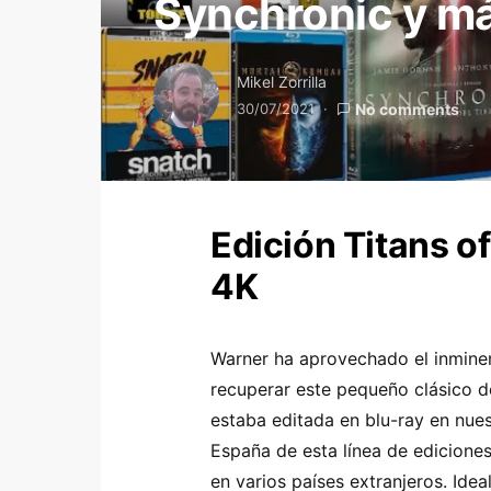
Synchronic y m
Mikel Zorrilla
30/07/2021
No comments
Edición Titans o
4K
Warner ha aprovechado el inminen
recuperar este pequeño clásico de
estaba editada en blu-ray en nues
España de esta línea de edicione
en varios países extranjeros. Ide