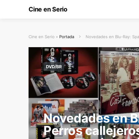
Cine en Serio
Cine en Serio »
Portada
Novedades en Blu-Ray: Spac
DVD/BR
Novedades en B
Perros callejeros