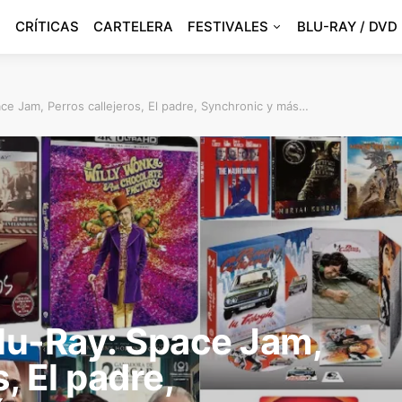
CRÍTICAS
CARTELERA
FESTIVALES
BLU-RAY / DVD
e Jam, Perros callejeros, El padre, Synchronic y más…
lu-Ray: Space Jam,
, El padre,