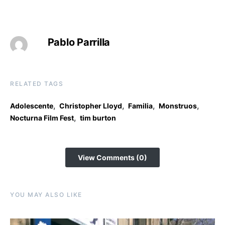
Pablo Parrilla
RELATED TAGS
,
,
,
,
Adolescente
Christopher Lloyd
Familia
Monstruos
,
Nocturna Film Fest
tim burton
View Comments (0)
YOU MAY ALSO LIKE