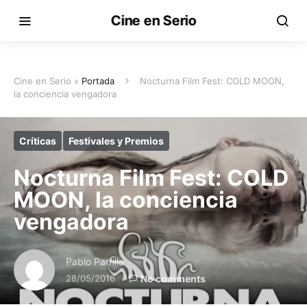
Cine en Serio
Cine en Serio »
Portada
Nocturna Film Fest: COLD MOON,
la conciencia vengadora
Críticas
Festivales y Premios
Nocturna Film Fest: COLD
MOON, la conciencia
vengadora
Pablo Parrilla
28/05/2016
No comments