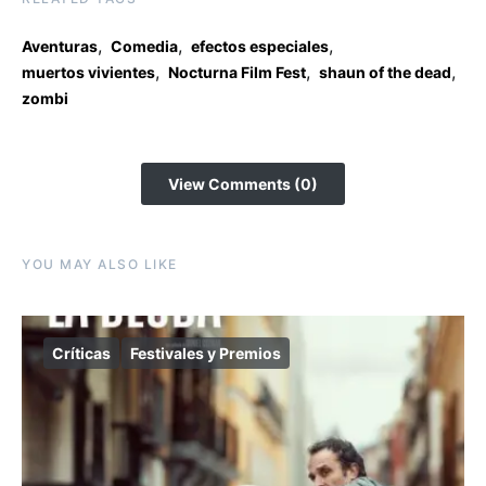
,
,
,
Aventuras
Comedia
efectos especiales
,
,
,
muertos vivientes
Nocturna Film Fest
shaun of the dead
zombi
View Comments (0)
YOU MAY ALSO LIKE
Críticas
Festivales y Premios