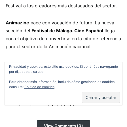
Festival a los creadores más destacados del sector.
Animazine
nace con vocación de futuro. La nueva
sección del
Festival de Málaga. Cine Español
llega
con el objetivo de convertirse en la cita de referencia
para el sector de la Animación nacional.
Paco Casado
Privacidad y cookies: este sitio usa cookies. Si continúas navegando
por él, aceptas su uso.
Para obtener más información, incluido cómo gestionar las cookies,
consulta:
Política de cookies
RELATED TAGS
,
,
,
cine español
festival
goya
jelly jam
View Comments (0)