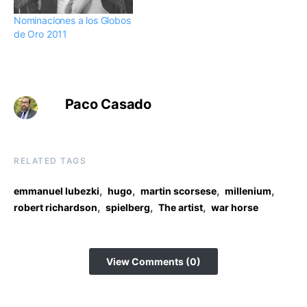
Nominaciones a los Globos
de Oro 2011
Paco Casado
RELATED TAGS
,
,
,
,
emmanuel lubezki
hugo
martin scorsese
millenium
,
,
,
robert richardson
spielberg
The artist
war horse
View Comments (0)