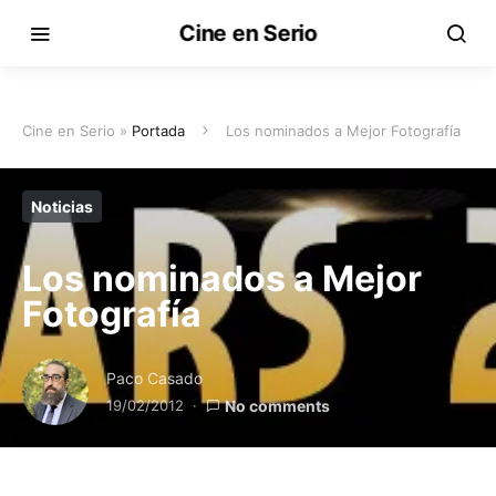
Cine en Serio
Cine en Serio »
Portada
Los nominados a Mejor Fotografía
Noticias
Los nominados a Mejor
Fotografía
Paco Casado
19/02/2012
No comments