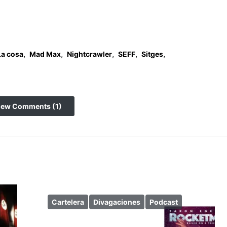
,
,
,
,
,
La cosa
Mad Max
Nightcrawler
SEFF
Sitges
iew Comments (1)
Cartelera
Divagaciones
Podcast