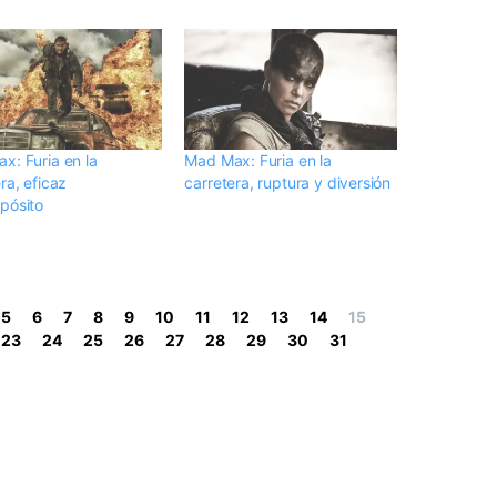
x: Furia en la
Mad Max: Furia en la
ra, eficaz
carretera, ruptura y diversión
pósito
5
6
7
8
9
10
11
12
13
14
15
23
24
25
26
27
28
29
30
31