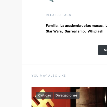
RELATED TAGS
,
,
Familia
La academia de las musas
,
,
Star Wars
Surrealismo
Whiplash
V
YOU MAY ALSO LIKE
Críticas
Divagaciones