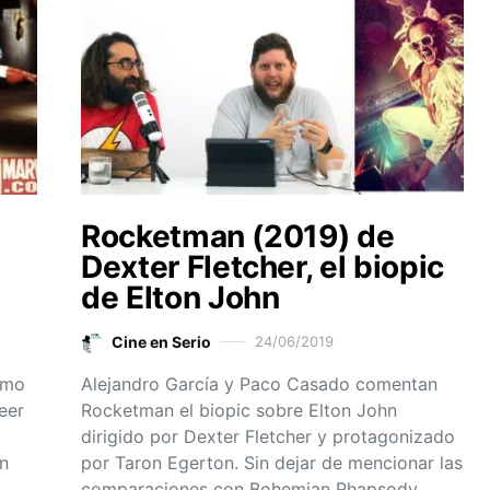
Rocketman (2019) de
Dexter Fletcher, el biopic
de Elton John
Cine en Serio
24/06/2019
omo
Alejandro García y Paco Casado comentan
eer
Rocketman el biopic sobre Elton John
dirigido por Dexter Fletcher y protagonizado
en
por Taron Egerton. Sin dejar de mencionar las
comparaciones con Bohemian Rhapsody…