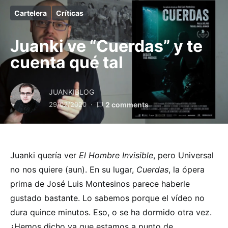
Cartelera
Críticas
Juanki ve “Cuerdas” y te
cuenta qué tal
JUANKIBLOG
29/02/2020
2 comments
Juanki quería ver
El Hombre Invisible
, pero Universal
no nos quiere (aun). En su lugar,
Cuerdas
, la ópera
prima de José Luis Montesinos parece haberle
gustado bastante. Lo sabemos porque el vídeo no
dura quince minutos. Eso, o se ha dormido otra vez.
¿Hemos dicho ya que estamos a punto de