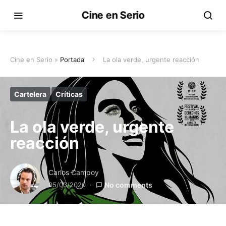
Cine en Serio
Cine en Serio »
Portada
La ola verde, urgente reacción
Cartelera
Críticas
La ola verde, urgente
reacción
Carlos Campoy
05/03/2020
No comments