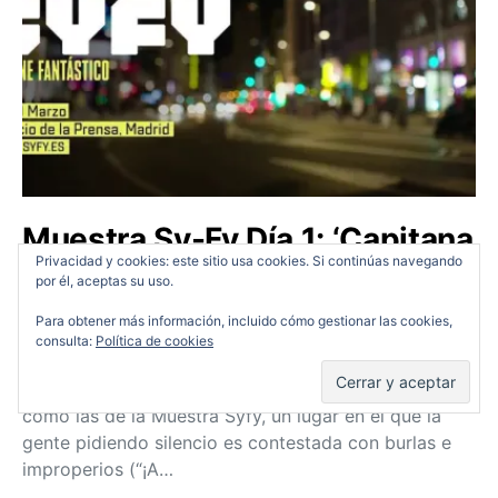
Muestra Sy-Fy Día 1: ‘Capitana
Marvel’, ‘Elizabeth Harvest’,
Privacidad y cookies: este sitio usa cookies. Si continúas navegando
por él, aceptas su uso.
‘Upgrade’ y más…
Para obtener más información, incluido cómo gestionar las cookies,
consulta:
Política de cookies
RANDY MEEKS
11/03/2019
Nunca habéis estado en una proyección de cine
como las de la Muestra Syfy, un lugar en el que la
gente pidiendo silencio es contestada con burlas e
improperios (“¡A…