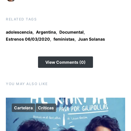
RELATED TAGS
,
,
,
adolescencia
Argentina
Documental
,
,
Estrenos 06/03/2020
feministas
Juan Solanas
View Comments (0)
YOU MAY ALSO LIKE
Cartelera
Críticas