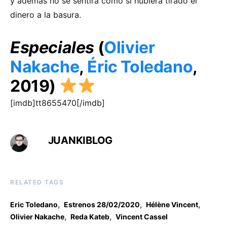
y además no se sentirá como si hubiera tirado el
dinero a la basura.
Especiales
(
Olivier
Nakache
,
Éric Toledano
,
2019)
[imdb]tt8655470[/imdb]
JUANKIBLOG
RELATED TAGS
,
,
,
Eric Toledano
Estrenos 28/02/2020
Hélène Vincent
,
,
Olivier Nakache
Reda Kateb
Vincent Cassel