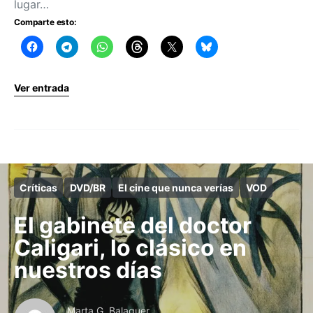
lugar…
Comparte esto:
Ver entrada
Críticas
DVD/BR
El cine que nunca verías
VOD
El gabinete del doctor
Caligari, lo clásico en
nuestros días
Marta G. Balaguer