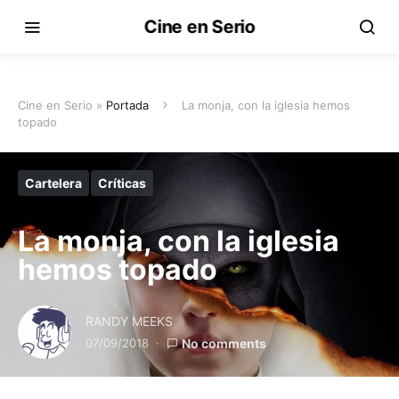
Cine en Serio
Cine en Serio »
Portada
La monja, con la iglesia hemos
topado
Cartelera
Críticas
La monja, con la iglesia
hemos topado
RANDY MEEKS
07/09/2018
No comments