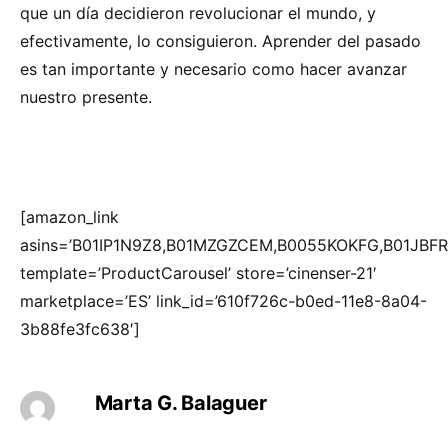
que un día decidieron revolucionar el mundo, y
efectivamente, lo consiguieron. Aprender del pasado
es tan importante y necesario como hacer avanzar
nuestro presente.
[amazon_link
asins=’B01IP1N9Z8,B01MZGZCEM,B0055KOKFG,B01JBF
template=’ProductCarousel’ store=’cinenser-21′
marketplace=’ES’ link_id=’610f726c-b0ed-11e8-8a04-
3b88fe3fc638′]
Marta G. Balaguer