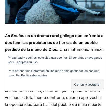
As Bestas
es un drama rural gallego que enfrenta a
dos familias propietarias de tierras de un pueblo
perdido de la mano de Dios.
Una matrimonio francés
que prácticamente acaba de llegar a la zona para
Privacidad y cookies: este sitio usa cookies. Si continúas navegando
por él, aceptas su uso.
cumplir un sueño de retiro rural no es bien visto por
unos vecinos que llevan toda su vida labrando y
Para obtener más información, incluido cómo gestionar las cookies,
consulta:
Política de cookies
viviendo de las tierras. Los franceses no quieren
ceder a la venta de sus tierras, muy solicitadas por
una empresa eólica, mientras que la postura de los
vecinos es totalmente contraria, quieren aprovechar
la oportunidad para huir del pueblo de mala muerte