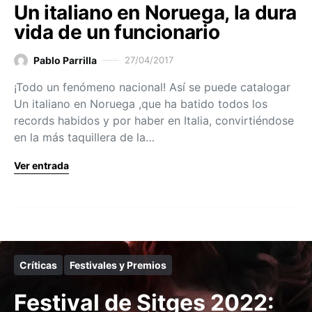
Un italiano en Noruega, la dura
vida de un funcionario
Pablo Parrilla
27/04/2017
¡Todo un fenómeno nacional! Así se puede catalogar
Un italiano en Noruega ,que ha batido todos los
records habidos y por haber en Italia, convirtiéndose
en la más taquillera de la…
Ver entrada
Críticas
Festivales y Premios
Festival de Sitges 2022: