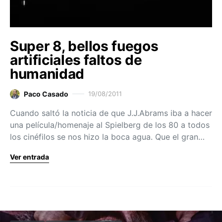
Super 8, bellos fuegos
artificiales faltos de
humanidad
Paco Casado
19/08/2011
Cuando saltó la noticia de que J.J.Abrams iba a hacer
una película/homenaje al Spielberg de los 80 a todos
los cinéfilos se nos hizo la boca agua. Que el gran…
Ver entrada