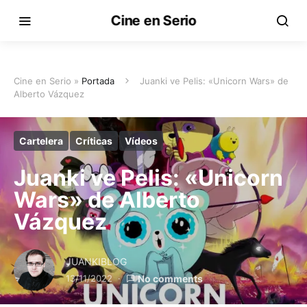
Cine en Serio
Cine en Serio »
Portada
Juanki ve Pelis: «Unicorn Wars» de
Alberto Vázquez
Cartelera
Críticas
Vídeos
Juanki ve Pelis: «Unicorn
Wars» de Alberto
Vázquez
JUANKIBLOG
13/11/2022
No comments