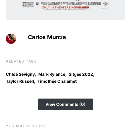
Carlos Murcia
RELATED TAGS
,
,
,
Chloë Sevigny
Mark Rylance
Sitges 2022
,
Taylor Russell
Timothée Chalamet
View Comments (0)
YOU MAY ALSO LIKE