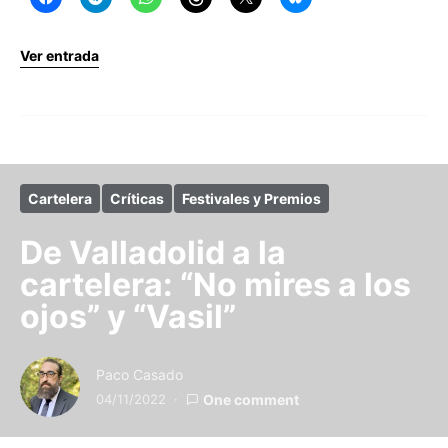
Ver entrada
Cartelera
Críticas
Festivales y Premios
De Valladolid a la
cartelera: “No mires a los
ojos” y “Vasil”
Paco Casado
04/11/2022
One comment